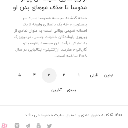
مدوسا تا حذف موهای بدن او
هفته گذشته مجسمه «مدوسا همراه سر
پرسئوس»، -که یک بازسازی وارونه از یک
افسانه قدیمی یونانی است- به عنوان نمادی از
پیروزی بازماندگان خشونت جنسی، در نیویورک
به نمایش درآمد. این مجسمه را«لوسیاتو
گارباتی»، هنرمند آرژانتینی- ایتالیایی در سال
۲۰۰۸ ساخته است...
اولین
قبلی
1
2
3
4
5
بعدی
آخرین
1400 © کلیه حقوق مادی و معنوی سایت محفوظ می باشد.