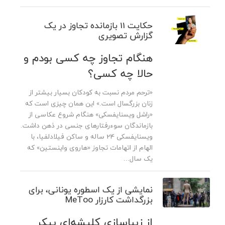
حکایت 11 بازمانده تجاوز در یک
گزارش تصویری
هنگام تجاوز چه کسی بودم و
حالا چه کسی؟
«ترحم مردم نسبت به کودکان بسیار بیشتر از
زنان بزرگسال است.» این همان چیزی است که
«راشل ویسنایفسکی» هنگام شروع عکاسی از
بازماندگان سوء‌رفتارهای جنسی در ذهن داشت.
ویسنایفسکی 24 ساله و ساکن فیلادلفیا، با
الهام از اتهامات تجاوز «هاروی واینستین» که
یک سال...
نمایشی از یک اسطوره یونانی، برای
بزرگداشت کارزار MeToo
از زیباسازی کلیشه‌ای پیکر