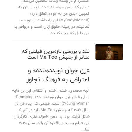
آمستردام در رشته رسانه تحصیل می‌کنم.
دلیلی که از من خواسته شده با پیوستن به
کمپین «بدن من به خودم تعلق دارد»
(#MyBodyIsMine) این یادداشت را بنویسم،
فعالیتم در زمینه حقوق زنان است و درواقع به
این دلیل که ایجادکننده...
نقد و بررسی تازه‌ترین فیلمی که
متاثر از جنبش Me Too است
«زن جوان نویددهنده» و
اعتراض به فرهنگ تجاوز
الهه محمدی: خشم. خشم و انتقام. این بن مایه
اصلی فیلم «زن جوان نویددهنده» Promising
Young Woman)) است. فیلمی که ایده‌اش در
سال 2017 که جنبش Me Too تازه در آمریکا
شکل گرفته بود، به ذهن «امرالد فنل»، کارگردان
این فیلم رسید و بالاخره آن را در سال 2020
سا...