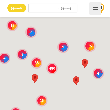
جستجو
15
7
15
9
5
4
38
480
4
16