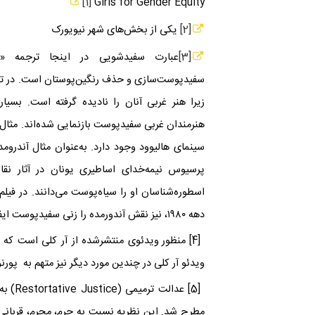
[1]
Girls for Gender Equity
[2]
یکی از بخش‌های شهر نیویورک
[3]
عبارت سفیدشویی در اینجا ترجمه «
سفیدپوست‌سازی و حذف رنگین‌پوستان است. در تاری
زیرا هنر غربی آنان را نادیده‌ گرفته است. بس
هنرمندان غربی سفیدپوست بازنمایی شده‌اند. مثال‌ه
سینمای هالیوود وجود دارد. به‌عنوان مثال آندرو
پرسیوس نیمه‌خدای اساطیری یونان در آثار نق
اسطوره‌‌شناسان او را سیاه‌پوست می‌دانند. در فیل
دهه ۱۹۸۰، نیز نقش آندورمده را زنی سفیدپوست ایفا می‌‌کند.
[4]
منظور
ویدئوی منتشرشده از آر کلی است که در آ
ویدئو آر کلی در چندین مورد دیگر نیز متهم به پور
[5]
عدالت ترمیمی (
Restortative Justice
) به
مطرح شد. این نظریه نسبت به جرم، مجرم، قربانی و