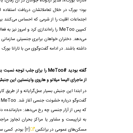
«تارانا بورک»، مدیر اردوگاه جوانان در آن زمان، 
بود؛ بورک در خلال تعاملاتشان دریافت استفاده ا
کمپین
MeToo
را راه‌‌اندازی کرد و امروز نیز به
می‌دهد. دختران خواهان برابری جنسیتی سازمانی 
داشته باشند. در ادامه گفت‌وگوی من با تارانا بورک ر
گفته بودید
MeToo#
را برای جلب توجه نسبت به
از ماجرای آلیسا میلانو و هاروی واینستین این جنب
در ابتدا این جنبش بسیار عمل‌گرایانه و از طریق کار ک
گفت‌وگو درباره خشونت جنسی آغاز شد.
MeToo
ع
که پس از آزار جنسی چه رخ می‌دهد: «بازمانده» دق
به تراپیست و مشاور یا مراکز بحران تجاوز مراج
مسکن‌های عمومی در برانکس
[2]
بودم. کسی سرا