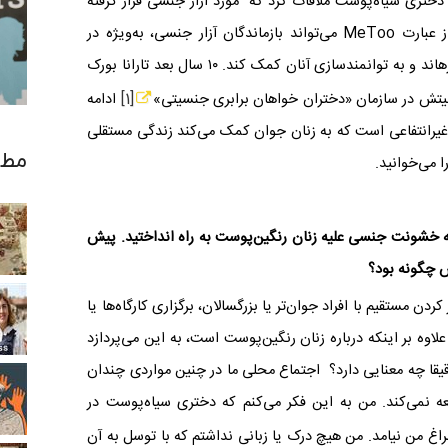
با دختری سیاه‌پوست ملاقات کرد که مورد آزار جنسی قرار گرفته
ز عبارت
MeToo
می‌تواند بازماندگان آزار جنسی، به‌ویژه در
اجتماعات اقلیت را از شرمی که احساس می‌کنند برهاند و به توانمندسازی آنان کمک کند. ۱۰ سال بعد تارانا بورک
 فعالیتش در سازمان «دختران خواهان برابری جنسیتی»
[1]
ادامه
غیرانتفاعی است که به زنان جوان کمک می‌کند زندگی مستقلی
مطا
ا می‌خوانید.
 خشونت جنسی علیه زنان رنگین‌پوست به راه انداختید. پیش
ش چگونه بود؟
ردن مستقیم با افراد جوان‌تر یا بزرگسالان، برگزاری کارگاه‌ها یا
لاوه بر اینکه درباره زنان رنگین‌پوست است، به این می‌پردازد
یقا چه معنایی دارد؟ اجتماع محلی ما در چنین مواردی چندان
عه نمی‌کند. من به این فکر می‌کنم که دختری سیاه‌پوست در
غ من نیامد. من هیچ درک یا زبانی نداشتم که با توسل به آن