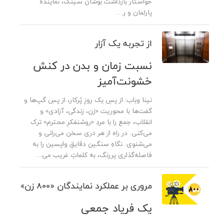
خواستار بازداشت بوشان سینگ، نماینده
پارلمان و ر...
از تجربه یک آزار
نسبت زمان و بدن در کنش
خشونت‌آمیز
نینا وباب: از پسِ یک روزِ پُرکار، از پسِ گپ‌ها و
گفت‌ها با محوریت «زن، زندگی، آزادی» و
انقلاب، ‌جمع را با مردِ «روشنفکرِ محترم» ترک
می‌کنی. در راه از هر دری سخن می‌رانی و
می‌شنوی. نگاهِ سنگین دقایقِ واپسین را به
فاصله‌‌گذاری پررنگ، به کلماتِ غریب می‌...
مروری بر عملکرد نمایندگان «800 زن»
یک فریاد جمعی