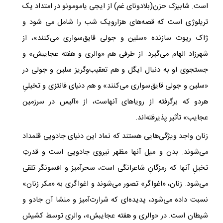
است. شابیزک حزن(بلادونای غم) از ایجی یامومونو در امتداد یک
تریلوژی است که قصه‌های هزار‌ویک شب را شامل می شود و
ژاک ریوت سازنده «سلین و جولی قایق‌سواری می‌کنند»، از
شهرزاد الهام می‌گیرد. از طرفی هم «والری و هفته عجایبش» و
جستجوی او به دنبال ایگل و هم تعقیب‌و‌گریز سلین و جولی در
«سلین و جولی قایق‌سواری می‌کنند» و هم دنیای فانتزی و تخیلیِ
هردو که برگرفته از رویاهای آنهاست، از «آلیس در سرزمین
عجایب» تأثیر پذیرفته‌اند.
زنان واجد ویژگی‌هایی هستند که نماد این دنیای جادویی قلمداد
می‌شوند. بدن و میل آنها مظهر نیروی جادویی است و قدرتِ
تخیلِ آنها که رمزگانِ شاعرانگی است، سحرآمیز و افسونگر تلقی
می‌شود. زنان، «اغواگر» تصور می‌شوند و اغواگری به «مکر زنان»
نسبت داده می‌شود، پدیده‌ای که شرارت‌آمیز و منشا آن جادو و
شیطان است. در «والری و هفته عجایبش»، والری توسط کشیش