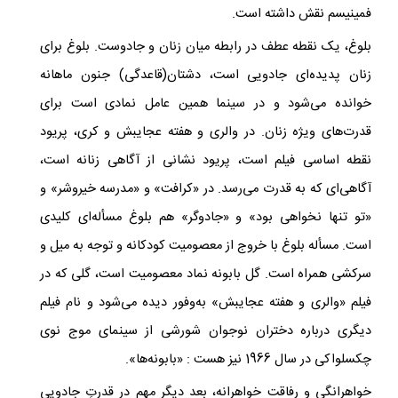
فمینیسم نقش داشته است.
بلوغ، یک نقطه عطف در رابطه میان زنان و جادوست. بلوغ برای
زنان پدیده‌ای جادویی است، دشتان(قاعدگی) جنون ماهانه
خوانده می‌شود و در سینما همین عامل نمادی است برای
قدرت‌های ویژه زنان. در والری و هفته عجایبش و کری، پریود
نقطه اساسی فیلم است، پریود نشانی از آگاهی زنانه است،
آگاهی‌ای که به قدرت می‌رسد. در «کرافت» و «مدرسه خیروشر» و
«تو تنها نخواهی بود» و «جادوگر» هم بلوغ مسأله‌ای کلیدی
است. مسأله بلوغ با خروج از معصومیت کودکانه و توجه به میل و
سرکشی همراه است. گل بابونه نماد معصومیت است، گلی که در
فیلم «والری و هفته عجایبش» به‌وفور دیده می‌شود و نام فیلم
دیگری درباره دختران نوجوان شورشی از سینمای موج نوی
چکسلواکی در سال 1966 نیز هست : «بابونه‌ها».
خواهرانگی و رفاقت خواهرانه، بعد دیگرِ مهم در قدرتِ جادویی