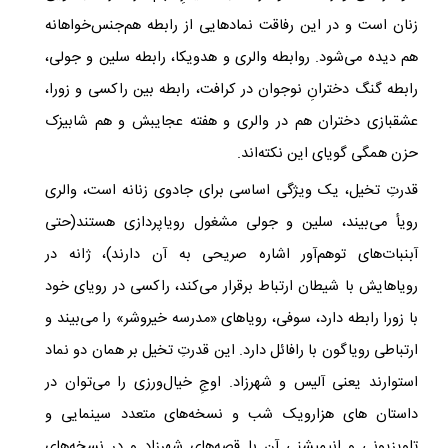
زنان است و در این رفاقت نمادهایی از رابطه هم‌جنس‌خواهانه
هم دیده می‌شود. روابطه والری و هدویکا، رابطه سلین و جولی،
رابطه گنگ دخترانِ نوجوان در کرافت، رابطه بین راکسی و زورا،
عشقبازی دختران هم در والری و هفته عجایبش و هم شابیزک
حزن همگی گویای این نکته‌اند.
قدرتِ تخیل، یک ویژگی اساسی برای جادوی زنانه است، والری
رویأ می‌بیند، سلین و جولی مشغول رویاپردازی هستند(حتی
آبنبات‌های توهم‌آور اشاره صریحی به آن دارند)، ژانه در
رویاهایش با شیطان ارتباط برقرار می‌کند، راکسی در رویای خود
با زورا رابطه دارد، سوفی، رویاهای «مدرسه خیروشر» را می‌بیند و
ارتباطی رویاگون با رافائل دارد. این قدرتِ تخیل بر همان دو نماد
استوارند یعنی آلیس و شهرزاد. اوجِ خیال‌ورزی را می‌توان در
داستان های هزار‌ویک شب و نسخه‌های متعدد سینمایی و
تلویزیونی و انیمیشنی آن با قصه‌های شهرزاد و در نسخه‌های