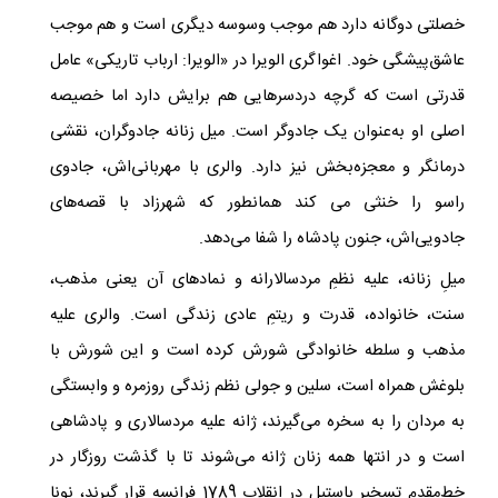
خصلتی دوگانه دارد هم موجب وسوسه دیگری است و هم موجب
عاشق‌پیشگی خود. اغواگری الویرا در «الویرا: ارباب تاریکی» عامل
قدرتی است که گرچه دردسرهایی هم برایش دارد اما خصیصه
اصلی او به‌عنوان یک جادوگر است. میل زنانه جادوگران، نقشی
درمانگر و معجزه‌بخش نیز دارد. والری با مهربانی‌اش، جادوی
راسو را خنثی می کند همانطور که شهرزاد با قصه‌های
جادویی‌اش، جنون پادشاه را شفا می‌دهد.
میلِ زنانه، علیه نظمِ مردسالارانه و نمادهای آن یعنی مذهب،
سنت، خانواده، قدرت و ریتمِ عادی زندگی است. والری علیه
مذهب و سلطه خانوادگی شورش کرده است و این شورش با
بلوغش همراه است، سلین و جولی نظم زندگی روزمره و وابستگی
به مردان را به سخره می‌گیرند، ژانه علیه مردسالاری و پادشاهی
است و در انتها همه زنان ژانه می‌شوند تا با گذشت روزگار در
خط‌مقدم تسخیر باستیل در انقلاب 1789 فرانسه قرار گیرند، نونا