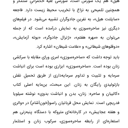
هیل» هم یک شورش است، شورشی علیه حکمرانیِ ستمگر و
همچنین تلمیحی به نزاع با تخریب محیط زیست دارد. فاجعه
«سایلنت هیل»، به نفرینِ جادوگران تشبیه می‌شود. در فیلم‌های
دیگری نیز ساحره‌سوزی به نمایش درآمده است که از جمله
می‌توان به «مهره هفتم»، «ژنرال جادوگر»، «بوته آزمایش»،
«دوقلوهای شیطانی» و «علامت شیطان» اشاره کرد.
باید توجه داشت که «ساحره‌سوزی» امری ورای مقابله با سرکشی
زنان بوده است. «ساحره‌سوزی» ابزاری بوده است برای انباشت
سرمایه و تثبیت و تداوم سرمایه‌داری‌ از طریق تحمیلِ نقش
بازتولیدیِ رایگان به زنان. این مبحث، بن‌مایه اصلی کتاب
«کالیبان و ساحره: زنان، بدن و انباشت بدوی» نوشته سیلویا
فدریچی است. نمایش محل قربانیان راسو(خون‌آشام) در «والری
و هفته عجایبش» در کارخانه‌ای متروکه با دستگاه پنبه‌زنی هم
استعاره‌ای از رابطه ساحره‌سوزی، سرکوب زنان و استثمار