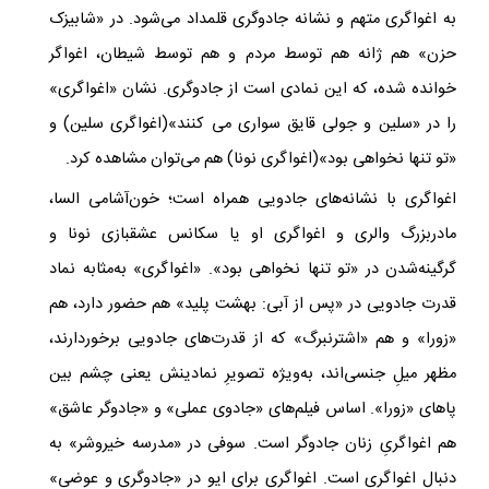
به اغواگری متهم و نشانه جادوگری قلمداد می‌شود. در «شابیزک
حزن» هم ژانه هم توسط مردم و هم توسط شیطان، اغواگر
خوانده شده، که این نمادی است از جادوگری. نشان «اغواگری»
را در «سلین و جولی قایق سواری می کنند»(اغواگری سلین) و
«تو تنها نخواهی بود»(اغواگری نونا) هم می‌توان مشاهده کرد.
اغواگری با نشانه‌های جادویی همراه است؛ خون‌آشامی السا،
مادربزرگ والری و اغواگری او یا سکانس عشقبازی نونا و
گرگینه‌شدن در «تو تنها نخواهی بود». «اغواگری» به‌مثابه نماد
قدرت جادویی در «پس از آبی: بهشت پلید» هم حضور دارد، هم
«زورا» و هم «اشترنبرگ» که از قدرت‌های جادویی برخوردارند،
مظهر میلِ جنسی‌اند، به‌ویژه تصویرِ نمادینش یعنی چشم بین
پاهای «زورا». اساس فیلم‌های «جادوی عملی» و «جادوگر عاشق»
هم اغواگریِ زنان جادوگر است. سوفی در «مدرسه خیرو‌شر» به
دنبال اغواگری است‌. اغواگری برای ایو در «جادوگری و عوضی»