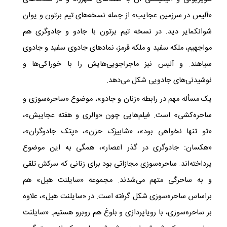
«آلیس در سرزمین عجایب» از جمله نسخه‌های تیم برتون و یوان
شوانکمایر دید. در نسخه تیم برتون با جادو و جادوگری هم
مواجهیم، ملکه سفید و ملکه قرمز، نمادهای جادوی سفید و جادوی
سیاهند. و آلیس نیز ماجراجویی‌هایش را با خوراکی‌ها و
نوشیدنی‌های جادویی شکل می‌دهد.
یک مسأله مهم در رابطه «زنان و جادو»، موضوع «ساحره‌سوزی و
ساحره‌کشی» است. فیلم‌هایی چون «والری و هفته عجایبش»،
«تو تنها نخواهی بود»، «شابیزک حزن»، «پتک جادوگران»،
«هکسان: جادوگری در گذر اعصار»، همگی به این موضوع
پرداخته‌اند. ساحره‌سوزی مجازاتی بود برای زنانی که سرکش تلقی
و به ساحرگی متهم می‌شدند. مجموعه «سایلنت هیل» هم
براساس ساحره‌سوزی شکل گرفته است. در «سایلنت هیل»، علاوه
بر ساحره‌سوزی، با رویاپردازی و بلوغ هم روبرو هستیم. «سایلنت