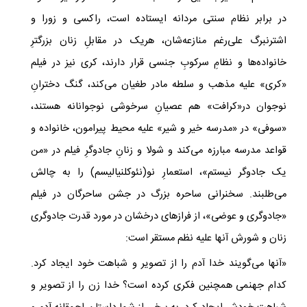
در برابر نظام سنتی مردانه ایستاده است، راکسی و زورا و
اشترنبرگ علی‌رغم منازعه‌شان، هریک در مقابلِ زنان بزرگترِ
خانواده‌ها و نظامِ سرکوبِ جنسی قرار دارند، کری نیز در فیلم
«کری» علیه مذهب و سلطه مادر طغیان می‌کند، گنگ دخترانِ
نوجوان در«کرافت» هم عصیانِ سرخوشی نوجوانانه هستند،
«سوفی» در «مدرسه خیر و شیر» علیه محیط پیرامون، خانواده و
قواعد مدرسه مبارزه می‌کند و شولا و زنانِ جادوگرِ فیلم در «من
یک جادوگر نیستم»، استعمارِ نو(نئوکلنیالیسم) را به چالش
می‌طلبند. سخنرانی ساحره بزرگ در جشن ساحرگان در فیلم
«جادوگری و عوضی»، از فرازهای درخشان در مورد قدرت جادوگری
زنان و شورش آنها علیه نظم مستقر است:
«آنها می‌گویند خدا آدم را از تصویر و شباهت خود ایجاد کرد.
کدام جهنمی همچنین فکری کرده‌ است؟ خدا زن را از تصویر و