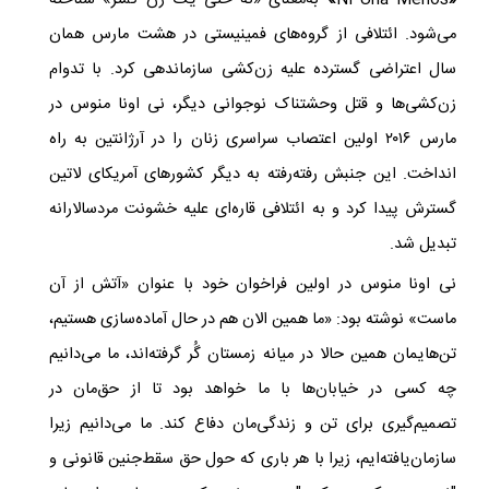
«
Menos
Una
Ni
»
به‌معنای «نه حتی یک زن کمتر» شناخته
می‌شود. ائتلافی از گروه‎‌های فمینیستی در هشت مارس همان
سال اعتراضی گسترده علیه زن‌کشی سازماندهی کرد. با تدوام
زن‌کشی‌ها و قتل وحشتناک نوجوانی دیگر، نی اونا منوس در
مارس ۲۰۱۶ اولین اعتصاب سراسری زنان را در آرژانتین به راه
انداخت. این جنبش رفته‌رفته به دیگر کشورهای آمریکای لاتین
گسترش پیدا کرد و به ائتلافی قاره‌ای علیه خشونت مردسالارانه
تبدیل شد.
نی اونا منوس در اولین فراخوان خود با عنوان «آتش از آن
ماست» نوشته بود: «ما همین الان هم در حال آماده‌سازی هستیم،
تن‌هایمان همین حالا در میانه‌ زمستان گُر گرفته‌اند، ما می‌دانیم
چه کسی در خیابان‌ها با ما خواهد بود تا از حق‌مان در
تصمیم‌گیری برای تن و زندگی‌‌مان دفاع کند. ما می‌دانیم زیرا
سازمان‌یافته‌ایم، زیرا با هر باری که حول حق سقط‌جنین قانونی و