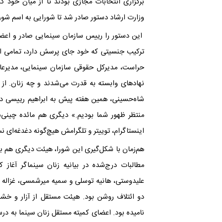
برگزاری انتخابات مجازی بودند تا از میان خود کمی
وزارت ارشاد دستور صادر شد تا شورایی به اسم شور
این دستور را رییس سازمان سینمایی صادر و اع
ترکیب جنسیتی که خود جای پرسش دارد، تمامی این
حراست، مدیرکل حقوقی سازمان سینمایی، مدیرعامل 
نهادهای وابسته به قدرت می‌شدند و چه زنان. از 
شاه‌حسینی، همین هفته پیش به ابراهیم رییسی در 
منتظر ظهور شما بودیم.» دیگری هم مائده چینی‌س
اینستاگرام، توییتر و تلگرامش هیچ
گونه دغدغه‌ای ن
هم‌زمان با شکل‌گیری این شورا، هیئت دیگری هم به
مطالبات درج‌شده در بیانیه زنان سینماگر آغاز 
علیدوستی، هانیه توسلی و سمیه میرشمسی، غزاله م
دو ائتلاف روشن بود. هیئت مستقل از آزار و خ
نامیده بود. اعضای کمیته مستقل زنان سینما به در