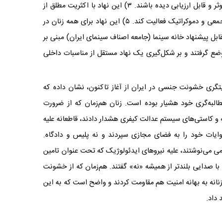
نهاد می‌بایست در حوزه خشونت جنسی آموزش موثر و قابل ارزیابی دیده باشند. ۳) این نهاد با اکثریت مطلق از
زنان تشکیل شود. ۴) این نهاد از طریق رای‌گیری جمعی و دموکراتیک فعالیت کند. ۵) این نهاد برای همه زنان در
ل پیشنهاد خانه سینما (جامعه اصناف سینمای ایران) مبنی بر
ع گرفتند و بر شکل‌گیری یک نهاد مستقل از مناسبات داخلی
ایتگری خشونت جنسی در ایران از آغاز تاکنون، نشان داده که
لبه‌گری خود هشیار بوده است. زنان هم‌زمان که از ضرورت
و کاستی‌های سیستم عدالت کیفری هشدار دادند، قاطعانه علیه
وایات خود را به فضای مجازی سپردند و نه پلیس و دادگاه.
می می‌نوشتند، علیه نیروهای ایدئولوژیک که تحت عنوان تامین
ا صدایی بلندتر از همیشه «نه» گفتند. هم‌زمان که از خشونت
انه به بهانه امنیت هم مقاومت کردند و واضح است که به این
 داد.