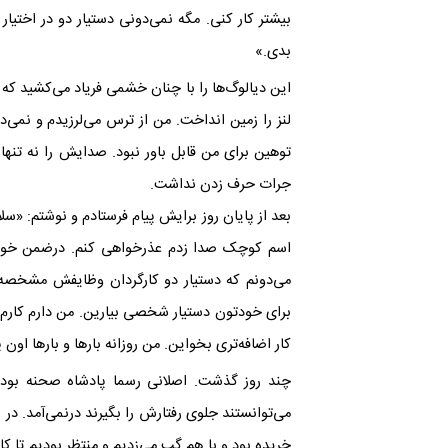
بیشتر کار کنی. مگه نمی‌دونی دستیار دو در اختیار 
بدی.»
این دیالوگ‌ها را با چنان خشمی فریاد می‌کشید که
لنز را زمین انداخت. من از ترس می‌لرزیدم و نم
توهین برای من قابل باور نبود. صدایش را نه تنها
جرات حرف زدن نداشت.
بعد از پایان روز برایش پیام فرستادم و نوشتم: «سلا
اسم کوچک صدا زدم عذرخواهی کنم. درضمن خواستم
می‌دونم که دستیار دو کارگردان وظایفش مشخصه و 
برای خودتون دستیار شخصی بیارین. من دارم کارم‌ر
کار اضافه‌تری بخواین. من روزانه بارها و بارها اون پل
چند روز گذشت. اصلانی رسما پادشاه صحنه بود 
می‌توانستند جلوی رفتارش را بگیرند در‌نمی‌آمد. در
خریده بود و با هم گپ می‌زدیم و منتظر بودیم تا کا