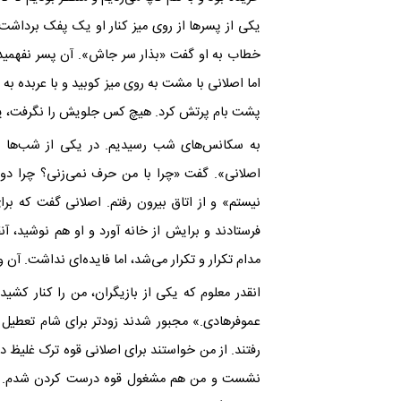
یکی از پسرها از روی میز کنار او یک پفک بردا
خطاب به او گفت «بذار سر جاش». آن پسر نفهمید 
اما اصلانی با مشت به روی میز کوبید و با عربده ب
پشت بام پرتش کرد. هیچ کس جلویش را نگرفت، یا 
به سکانس‌های شب رسیدیم. در یکی از شب‌ها در
اصلانی». گفت «چرا با من حرف نمی‌زنی؟ چرا دو
نیستم» و از اتاق بیرون رفتم. اصلانی گفت که ب
فرستادند و برایش از خانه آورد و او هم نوشید، آنق
مدام تکرار و تکرار می‌شد، اما فایده‌ای نداشت. آ
انقدر معلوم که یکی از بازیگران، من را کنار
عموفرهادی.» مجبور شدند زودتر برای شام تعطیل ک
رفتند. از من خواستند برای اصلانی قوه ترک غلیظ در
نشست و من هم مشغول قوه درست کردن شدم. کسی 