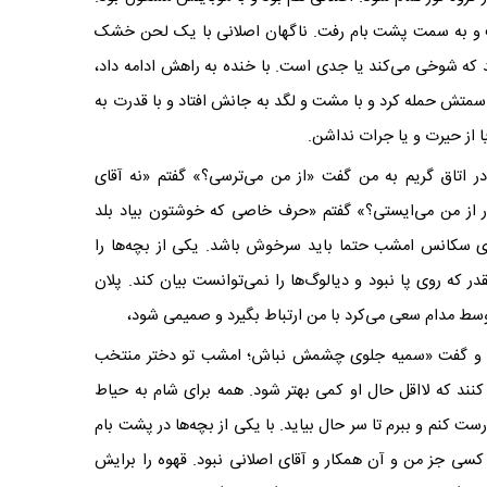
شت و به سمت پشت بام رفت. ناگهان اصلانی با یک لحن خشک
که شوخی می‌کند یا جدی است. با خنده به راهش ادامه داد،
ه سمتش حمله کرد و با مشت و لگد به جانش افتاد و با قدرت به
از حیرت و یا جرات نداشن.
 اتاق گریم به من گفت «از من می‌ترسی؟» گفتم «نه آقای
ر از من می‌ایستی؟» گفتم «حرف خاصی که خوشتون بیاد بلد
رای سکانس امشب حتما باید سرخوش باشد. یکی از بچه‌ها را
در که روی پا نبود و دیالوگ‌ها را نمی‌توانست بیان کند. پلان
ن وسط مدام سعی می‌کرد با من ارتباط بگیرد و صمیمی شود،
 کشید و گفت «سمیه جلوی چشمش نباش؛ امشب تو دختر منتخب
نند که لااقل حال او کمی بهتر شود. همه برای شام به حیاط
ست کنم و ببرم تا سر حال بیاید. با یکی از بچه‌ها در پشت بام
جز من و آن همکار و آقای اصلانی نبود. قهوه را برایش