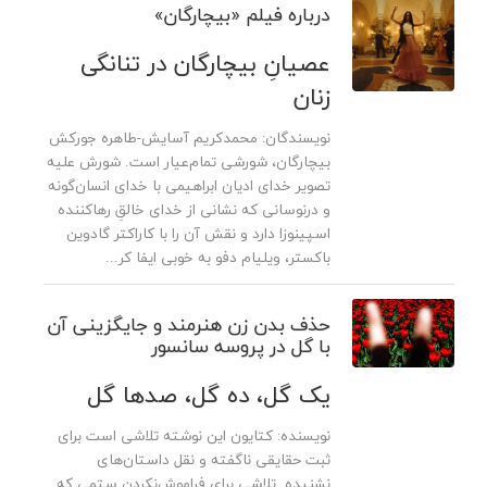
درباره فیلم «بیچارگان»
عصیانِ بیچارگان در تنانگی
زنان
نویسندگان: محمدکریم آسایش-طاهره جورکش
بیچارگان، شورشی تمام‌عیار است. شورش علیه
تصویر خدای ادیان ابراهیمی با خدای انسان‌گونه
و درنوسانی که نشانی از خدای خالقِ رهاکننده
اسپینوزا دارد و نقش آن را با کاراکتر گادوین
باکستر، ویلیام دفو به خوبی ایفا کر...
حذف بدن زن هنرمند و جایگزینی آن
با گل در پروسه سانسور
یک گل، ده گل، صدها گل
نویسنده: کتایون این نوشته تلاشی است برای
ثبت حقایقی ناگفته و نقل داستان‌های
نشنیده. تلاشی برای فراموش‌نکردن ستمی که