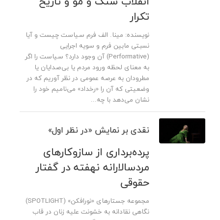
انقلاب سنگ و مو و تاریخ
تکرار
نویسنده: مینا. الف فرم سیاست چیست و آیا
نسبتی مابین فرم و سویه اجرایی
(Performative) آن وجود دارد؟ سیاست را اگر
به معنای لحظه ورود مردم یا بی‌صدایان یا
مطرودان به عرصه عمومی در نظر آوریم که در
وضعیتی که آن را «رخداد» می‌نامیم خود را
نشان می‌دهد با چه...
نقدی بر نمایش «در نظر اول»
پرده‌برداری از سازوکارهای
مردسالارانه نهفته در گفتار
حقوقی
مجموعه جستارهای «نورافکن» (SPOTLIGHT)
نگاهی نقادانه به خشونت علیه زنان در قاب