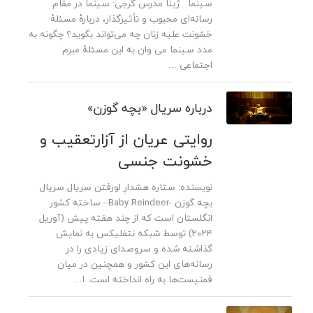
سینما ژینا مدرس گرجی: سینما در مقام
رسانه‌ای محبوب و تأثیرگذار، دربارۀ مسئلۀ
خشونت علیه زنان چه می‌تواند بگوید؟ چگونه به
مدد سینما می ‌وان به این مسئلۀ مبرم
اجتماعی ...
درباره سریال «بچه گوزن»
روایتی عریان از آزارتعقیب و
خشونت جنسی
نویسنده: ستاره هشدارِ لورفتن سریال سریال
بچه گوزن -Baby Reindeer– ساخته کشور
انگلستان است که از چند هفته پیش (آوریل
۲۰۲۴) توسط شبکه نتفلیکس به نمایش
گذاشته شده و سروصدای زیادی را در
رسانه‌ها‌ی این کشور و همچنین در میان
فمنیست‌ها به راه انداخته است. ا...