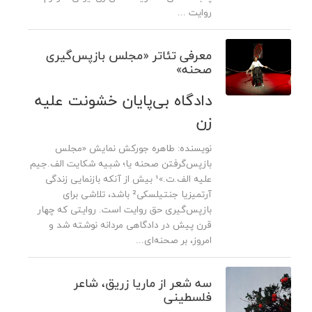
روایت ...
معرفی تئاتر «مجلس بازپس‌گیری
صحنه»
دادگاه بی‌پایان خشونت علیه
زن
نویسنده: طاهره جورکش نمایش «مجلس
بازپس‌گرفتن صحنه یا؛ شبیه شکایت الف.جیم
علیه الف.ت.»¹ بیش از آنکه بازنمایی زندگی‌
آرتمیزیا جنتیلسکی² باشد، تلاشی برای
بازپس‌گیری حق روایت است. روایتی که چهار
قرن پیش در دادگاهی مردانه نوشته شد و
امروز، بر صحنه‌ای...
سه شعر از ماریا زریق، شاعر
فلسطینی