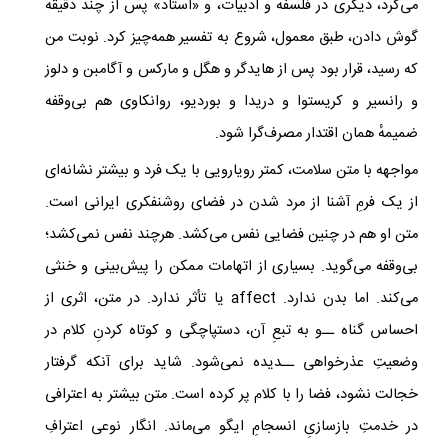
می‌کرد، دیگری در فلسفه و ادبیات، و «استاد» پس از چند دقیقه
گوش دادن، طبق معمول، شروع به تفسیر همه‌چیز کرد. نوبت من
که رسید، قرار بود پس از هایدگر و هگل و مارکس و آگامبن و دلوز
و رانسیر و کریستوا و دریدا و بوردیو، روانکاوی هم بی‌وقفه
ضمیمه‌ٔ همان اقتدار مصرف‌گرا شود.
مواجهه با متن سلامت، کمتر رویارویی با یک فرد و بیشتر نشانه‌ای
از یک فرمِ آشنا از مرد شدن در فضای روشنفکری ایرانی است.
متن او هم در چنین فضایی نفس می‌کشد. هرچند نفس نمی‌کشد؛
بی‌وقفه می‌گوید. بسیاری از اتهامات ممکن را پیش‌بینی و خنثی
می‌کند. اما بدن ندارد. affect یا تأثر ندارد. در متن، اثری از
احساس گناه ــ‌و به تبعِ آن، دستپاچگی و کوتاه کردنِ کلام در
وضعیتِ عذرخواهی ــدیده نمی‌شود. شاید برای آنکه گرفتار
خجالت نشود، فضا را با کلام پر کرده است. متن بیشتر به اعترافی
در خدمتِ بازسازیِ انسجامِ ایگو می‌ماند. انگار نوعی اعترافِ