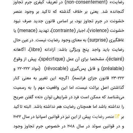
رضایت» (
non-consentement
) در تعریف کیفری جرم تجاوز
گنجانده شد. یعنی بر خلاف گذشته که تاکید بر وجود عنصر
خشونت در جرم تجاوز بود، بر اساس قانون جدید صرف نبود
خشونت (
violence
)، اجبار (
contrainte
)، تهدید (
enace
m) یا
غافلگیری (
surprise
) به معنای وجود رضایت نیست. در عین حال
رضایت باید واجد پنج ویژگی باشد: آزادانه (
libre
)، آگاهانه
(
éclairé
)، مشخصا برای آن عمل (
spécifique
)، پیش از وقوع
(
préalable
) و قابل پس‌گیری (
révocable
) (مواد ۲۲۲-۲۲ و
۲۲۲-۲۳ قانون جزای فرانسه). اگرچه این تغییر به معنی کنار
گذاشتن اصل برائت نیست، اما این واقعیت مهم را به رسمیت
می‌شناسد که ممکن است فرد در شرایطی توان «نه» گفتن صریح
را نداشته باشد اما همچنان رضایت هم نداشته باشد. البته تاکید
بر
عنصر رضایت
پیش از این نیز در قوانین اسپانیا در سال ۲۰۲۲
و در قوانین سوئد در سال ۲۰۱۸ در خصوص جرم تجاوز وجود