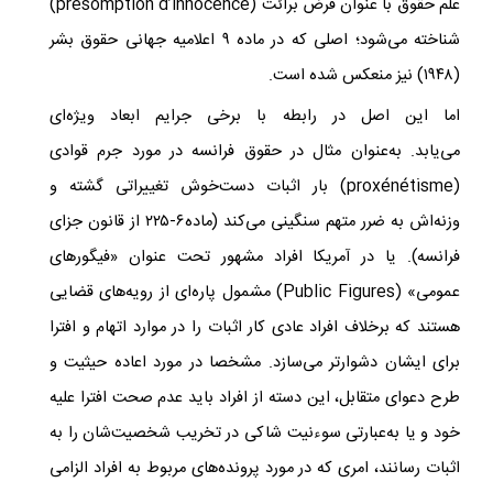
علم حقوق با عنوان فرض برائت (
présomption d’innocence
)
شناخته می‌شود؛ اصلی که در ماده‌ ۹ اعلامیه‌ جهانی حقوق بشر
(۱۹۴۸) نیز منعکس شده است.
اما این اصل در رابطه با برخی جرایم ابعاد ویژه‌ای
می‌یابد. به‌عنوان مثال در حقوق فرانسه در مورد جرم قوادی
(
proxénétisme
) بار اثبات دست‌خوش تغییراتی گشته و
وزنه‌اش به ضرر متهم سنگینی می‌کند (ماده‌۶-۲۲۵ از قانون جزای
فرانسه). یا در آمریکا افراد مشهور تحت عنوان «فیگورهای
عمومی» (
Public Figures
) مشمول پاره‌ای از رویه‌های قضایی
هستند که برخلاف افراد عادی کار اثبات را در موارد اتهام و افترا
برای ایشان دشوارتر می‌سازد. مشخصا در مورد اعاده‌ حیثیت و
طرح دعوای متقابل، این دسته از افراد باید عدم صحت افترا علیه
خود و یا به‌عبارتی سوء‌نیت شاکی در تخریب شخصیت‌شان را به
اثبات رسانند، امری که در مورد پرونده‌های مربوط به افراد الزامی