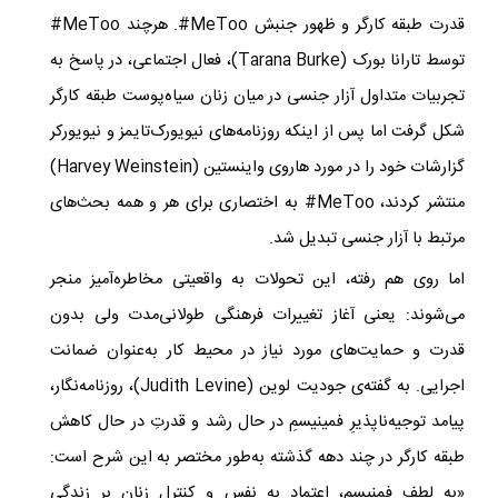
قدرت طبقه کارگر و ظهور جنبش
#MeToo
. هرچند
#MeToo
توسط تارانا بورک (Tarana Burke)، فعال اجتماعی، در پاسخ به
تجربیات متداول آزار جنسی در میان زنان سیاه‌پوست طبقه کارگر
شکل گرفت اما پس از اینکه روزنامه‌های نیویورک‌تایمز و نیویورکر
گزارشات خود را در مورد هاروی واینستین (Harvey Weinstein)
منتشر کردند،
#MeToo
به اختصاری برای هر و همه‌ بحث‌های
مرتبط با آزار جنسی تبدیل شد.​ ​
اما روی هم رفته، این تحولات به واقعیتی مخاطره‌آمیز منجر
می‌شوند: یعنی آغاز تغییرات فرهنگی طولانی‌مدت ولی بدون
قدرت و حمایت‌های مورد نیاز در محیط کار به‌عنوان ضمانت
اجرایی. به گفته‌ی جودیت لوین (
Judith Levine
)، روزنامه‌نگار،
پیامد توجیه‌ناپذیرِ فمینیسمِ در حال رشد و قدرتِ در حال کاهش
طبقه کارگر در چند دهه گذشته به‌طور مختصر به این شرح است:
«به لطف فمنیسم، اعتماد به نفس و کنترل زنان بر زندگی