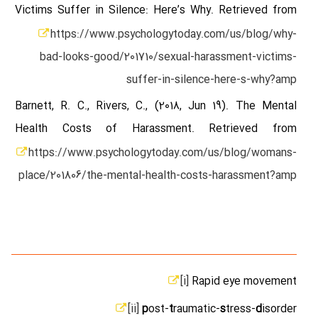
Victims Suffer in Silence: Here’s Why. Retrieved from
https://www.psychologytoday.com/us/blog/why-
bad-looks-good/201710/sexual-harassment-victims-
suffer-in-silence-here-s-why?amp
Barnett, R. C., Rivers, C., (2018, Jun 19). The Mental
Health Costs of Harassment. Retrieved from
https://www.psychologytoday.com/us/blog/womans-
place/201806/the-mental-health-costs-harassment?amp
[i]
Rapid eye movement
[ii]
p
ost-
t
raumatic-
s
tress-
d
isorder