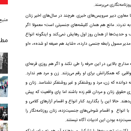
وزنامه‌نگاری می‌رسند.
یتا معاون دبیر سرویس‌های خبری. هرچند در سال‌های اخیر زنان
منبع تصویر:
 به ندرت. مانع هم همان کلیشه‌های جنسیتی است؛ معمولا اگر
 و حدیث‌ها از همان روز اول رهایش نمی‌کند و اینگونه انواع
مطا
با مدیر مسول رابطه جنسی دارد»، «شاید هم صیغه او شده»، «او
مدارج بالایی در این حرفه را طی نکند و اگر هم روزی قرعه‌ای
اقبی که همکارانش برای او رقم می‌زنند. زن و مرد هم ندارد.
دوانده که زن، مرد و روشنفکر و غیر روشنفکر نشناسد. زنان و
بری حقوق زنان و مردان قلم زده باشند اما پای واقعیت که پیش
دهند. حالا این را بگذارید کنار انواع و اقسام آزارهای کلامی و
با انواع و اقسام شوخی‌های جنسیت‌زده، زنان روزنامه‌نگار را
نسیت‌زده بودن این ادبیات آگاه نیستند.
ثریت تحریریه‌ها را تشکیل می‌دهند؛ آن هم نه برای اینکه