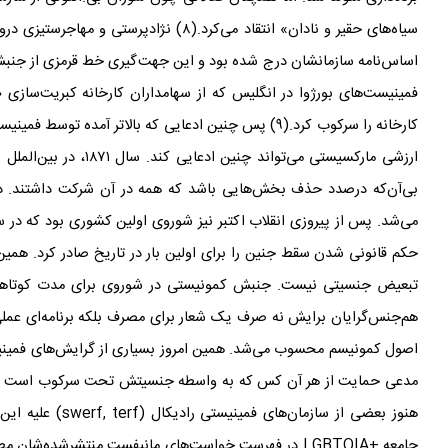
سیاه
های حقیر و نادان» انتقاد می
کرد.(۸) نژادپرستی و مهاجرستیزی درون
اساس
نامه
سازمانشان درج شده بود و این جهت
گیری خط قرمزی از جنبش
فمینیست
های بورژوا در انگلیس که از سهامداران کارخانه کبریت
سازی «برایا
کارخانه را سرکوب کرد.(۹) پس چنین ادعایی که بالاتر آمده توسط فمینیست
ارزشی مارکسیستی می
تواند چنین ادعایی کند. سال ۱۸۷۱، در بین
الملل 
بی
‌آن‌که درصدد حذف بخش
هایی باشد که همه در آن شرکت داشتند. در
می
حکم قانونی شدن سقط جنین را برای اولین بار در تاریخ صادر کرد. همین
تبعیض جنسیتی نیست. جنبش کمونیستی در شوروی برای مدت کوتاهی 
هم
جنس
گرایان برایش نه صرف یک شعار برای مصرف بلکه برنامه
ای عمل
اصول کمونیسم محسوب می
شد. همین امروز بسیاری از گرایش
های فمینی
مدعی حمایت از هر آن کس که به واسطه
جنسیتش تحت سرکوب است 
هنوز بعضی از سازمان
های فمینیستی رادیکال (
swerf, terf
) علیه ای
جامعه
LGBTQIA+