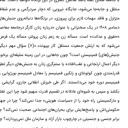
با جامعه سخن گفته باشد شانس کمتری در این بزنگاه خواهد داشت. لفافه و
منتقل و جا‌به‌جا می
شود، جایگاه نیرویی که دچار سردرگمی و عدم شف
متزلزل و فاقد مهمات لازم برای پیروزی، در بزنگاه
ها دنباله
روی جنبش
های
دسامبر ۱۹۰۸ در یک سخنرانی
با عنوان «درباره
زنان کارگر درجامعه معاص
«حقوق و عدالت» است. مسأله
زن به زعم زنان پرولتر، مسأله
یک قرص نا
می
شود که به ارتش جمعیت مستق
جنبش(های) فمینیستی است؟ چون جاهایی در این زمینه سلیقه
ای برخور
دیگر اعمال ارتجاعی و عقب
افتاده یا ستم
گری زنان به جنبش
های دیگر تعل
قدرتمندی چون کولونتای و زتکین فمینیسم را معادل فمینیسم بورژوایی و
فمینیسم دوره
خود می
دانستند. اگر طی خیزش انقلابی جاری، گرایشی 
بکشد و سپس به شیوه
ای عادلانه در تقسیم قدرت سهیم شود چرا این نقش
و مارکسیستی راه خود را از «سیاست هویتی» جدا نمی
کند؟ چرا در جه
حکومتی
اش و پاسخ
هایش برای بحران
های اجتماعی
صحبت نمی
کند؟ چ
برابر جنسی و جنسیتی در چارچوب بازار آزاد و سازمان ملل نمی
پردازند؟ چ