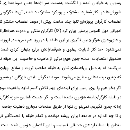
رسولی به خیابان آمده و انگشت به
سمت سر اژدها یعنی سرمایه
داری گ
شورش
ها در اکثر شعارها مشترک و رویکرد مشترک داشتند. آن
ها دگرگونی
اعتصاب کارگران پروژه
ای تنها چند ساعت پیش از موعد اعتصاب منتشر شد
ادبیاتی ذیل ناموس‌پرستی بیان کرد.(۱۶) کارگران متکی بر دعوت هم
قطاران
و های‌و‌هوی هرگز چنین تأثیری بر این طبقه را در رویا هم نمی
بیند. اپوز
نمی
شنود. حداکثر قابلیت پهلوی و هم‌قطارانش برای پنهان کردن قصد 
صندوق اعتصابات است؛ چون هیچ درکی از ماهیت و خاصیت این طبقه نداشته
می
کنند؛ نه به دلیل بی
اعتمادی
شان به طبقه
صاحب ثروت و سلاح. پهلوی و
که چنین برنامه‌هایی مطرح می‌شود؛ نمونه‌ دیگرش تلاش بازرگان در همین راست
اگر بخواهیم پا روی زمین برای آینده
ای بهتر تلاش کنیم نباید واقعیت مو
در طبقه
کارگر/جامعه هژمون نشده است و اگر اهمیت فعالین حوزه
کارگری
زمانه جدی نگیریم، نمی
توان تنها از طریق صفحات مجازی ذهنیت جامعه را
و تا چه اندازه در جامعه
ایران ریشه دوانده و کدام طبقه را تحت‌تأثیر ق
منطبق با استانداردهای حداقلی فمینیسم، این گفتمان هژمون شده است پس