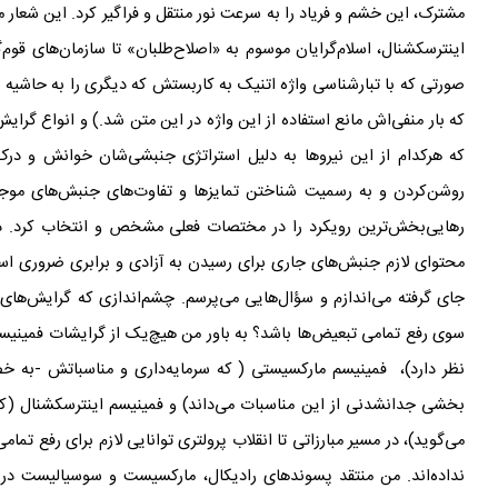
مشترک، این خشم و فریاد را به سرعت نور منتقل و فراگیر کرد. این شعار
اینترسکشنال، اسلام‌گرایان موسوم به «اصلاح‌طلبان» تا سازمان‌های قوم
گ
صورتی که با تبارشناسی واژه اتنیک به کاربستش که دیگری را به حاشیه ر
که بار منفی‌اش مانع استفاده‌ از این واژه در این متن شد.) و انواع گرای
که هرکدام از این نیروها به دلیل استراتژی جنبشی‌شان خوانش و درک
روشن‌کردن و به رسمیت شناختن تمایزها و تفاوت
های جنبش
های موجو
رهایی
بخش
ترین رویکرد را در مختصات فعلی مشخص و انتخاب کرد. در
محتوای لازم جنبش‌های جاری برای رسیدن به آزادی و برابری ضروری اس
جای گرفته می‌اندازم و سؤال‌هایی می‌پرسم. چشم‌اندازی که گرایش‌های 
سوی رفع تمامی تبعیض‌ها باشد؟ به باور من هیچ‌یک از گرایشات فمینیسم س
نظر دارد)، فمینیسم مارکسیستی ( که سرمایه‌داری و مناسباتش -به 
بخشی جدانشدنی از این مناسبات می‌داند) و فمینیسم اینترسکشنال (که ا
می‌گوید)، در مسیر مبارزاتی تا انقلاب پرولتری توانایی لازم برای رفع تم
نداده‌‌اند. من منتقد پسوندهای رادیکال، مارکسیست و سوسیالیست در 