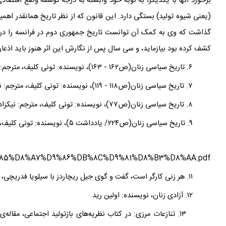
برخورد آنها با یکدیگر، به نوبه خود وابسته به درجه توسعه وضع اقتصا
(یعنى شیوه تولید) بستگى دارد. این قانون که از نظر تاریخ همانقدر اهمی
گذاشت که وى
به کمک آن توانست تاریخ جمهورى دوم در فرانسه را درک ک
کشف کرده بود بیازماید، و سى سال پس از نگارش این اثر هنوز باید اذعا
۶. تاریخ سیاسی زنان(ص۱۶۲ - ۱۶۳)، نویسنده: تونی کلیف، مترجم: نیکزاد زنگنه
۷. تاریخ سیاسی زنان(ص۱۱۸ - ۱۱۹)، نویسنده: تونی کلیف، مترجم: نیکزاد زنگنه
۸. تاریخ سیاسی زنان(ص۷۷)، نویسنده: تونی کلیف، مترجم: نیکزاد زنگنه
۹. تاریخ سیاسی زنان(ص۲۲۴/ یادداشت ۵)، نویسنده: تونی کلیف، مترجم: نیکزاد زنگنه
۱۰. مانیفست جامع
y/%D9%85%D8%A7%D9%86%DB%8C%D9%81%D8%B3%D8%AA.pdf
۱۱. هر زنی کارگر است، گفت و گوی جیل ریچاردز با سیلویا فدریچی، مترجم: سودابه رخش
۱۲. آزادی زنان، نویسنده: اولین رید
۱۳. تنازعات مرزی: در کتاب نظریه
های بازتولید اجتماعی، مقاله
ی 