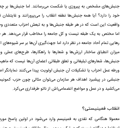
جنبش
های مشخص به پیروزی یا شکست می
رسانند. اما جنبش
ها بر چه
خود را دارد؟ آیا همه
جنبش
ها نطفه
انقلاب را می
پرورانند و غایتشا
واقعیت این است که در هر طبقه جنبش
ها و به تبعش احزاب متعددی وجود
اما مختص به یک طبقه نیست و کل جامعه را مخاطب قرار می
دهد. هر 
رهایی تمام آحاد جامعه در نظر دارد اما جهت
گیری آن
ها بر سر شیوه
های ا
میزان انطباق ساختار ارزش
ها و شعارها با راهکارها، طرح
های عملی و 
جنبش
ها، شعارهای تبلیغاتی و تعلق طبقاتی اعضای آن
ها نیست که ماهیت
ورطه
عمل احزاب یا تشکیلات آن جنبش اولویت پیدا می
کنند نمایانگر 
جنبشی
در پیشبرد اهداف هر سازمان می
توان مثالی چون حزب کمونیست 
می
کشید و در عمل و مواضع انضمامی
اش از ناتو طرفداری می
کرد.
انقلاب فمینیستی؟
معمولا هنگامی که نقدی به فمینیسم وارد می
شود در اولین پاسخ مورد