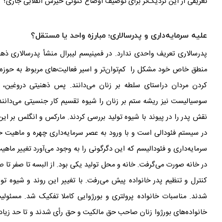
تعریفی از این نزدیک
تر برای توصیف اوضاع کنونی خیزش انقلابی جاری؟
علیه سرمایه
داری و پدرسالاری؛ مبارزه
واحد یا مستقل؟
پدرسالاری تعریف واحدی ندارد. در فمینیسم لیبرال منشأ پدرسالاری ذه
منطق خاص خود مشکل را کم
توان
تر و اسیر فعالیت
های مربوط به حوزه
کردن مردان دراستای سلطه
بر زنان می‌دانند. پس ذهنیتی دروغین،
سوسیالیست نیز ریشه
ستم بر زنان را شیوه
تقسیم کار جنسیتی می
دانن
نقش پدر را در پیوند با شیوه
تولید بررسی کردند. مارکس و انگلس بر این 
در سیستم فئودالی است و با ورود به عصر سرمایه
داری چهره
و ماهیت خان
سرمایه
داری و فئودالیسم که این دگرگونی را به وجود می
آورد تغییر ماهی
در خانه صورت می
گرفت. خانه و محل تولید یکی بود. از البسه تا صفر تا ص
کنترل و تنظیم پدر خانواده پیش می
رفت. با تغییر این روند و شیوه
تول
شدند. مناسبات خانواده پرولتری و بورژوایی کاملا تفکیک شد. مسئولی
خانواده
های بورژوا زنان صاحب حق مالکیت و حق رأی شدند و تا حد زیادی