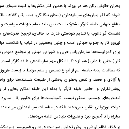
بحران حقوقی زنان هم در پیوند با همین کش
مکش
ها و کلیت سیمای سی
شوند که اگر بنیان
های سرمایه
داری (منطق بیگانگی، بت
وارگی کالاها، ما
منافع جهانی طبقه
کارگر مشترک است پس باید تمام جزئیات موقعیت و مب
نشست گوادالوپ
یا تقدیم دودستی قدرت به طالبان، ترجیح قدرت
های ک
نیروی کار به جنوب جهانی است و چنین وضعیتی در غیاب یا شکست مبار
برای کمونیست
ها سازمان
یابی حزبی و شورایی مبتنی بر مجامع عمومی م
کار (مخفی یا علنی) هم از دیگر اشکال مهم سازماندهی طبقه
کارگر است. 
که مطالبات بدنه
جامعه اعم از انواع تبعیض و ستم مرتبط با زیست هرروزه
با آزادی و ضعف و نقص به‌عنوان بخشی از طبیعت هستنده
ها برای واق
روشن
فکران و حامی طبقه‌ کارگر با بدنه‌ این طبقه
امکان رهایی از ب
تبعیض
های جنسیتی ممکن نیست. کمونیست
ها برای حقوق زنان مبارزه 
دولت بورژوایی تقلیل نمی
دهند بلکه در مناسبات سرمایه
داری می
بینند؛
مبارزه را تا آخرین نبرد و تغییرات بنیادین ادامه می‌دهند.
بر خلاف نظام ارزشی و روش تحلیلی سیاست هویتی و فمینیسم اینترسکشن