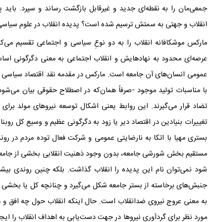
جمعی
مان را به نقطه
ای جدید و غیر‌قابل بازگشت رساند و سپرد. باید 
انقلاب و جهتی به سمتش ترسیم شده است؟ پدیده
انقلاب در علوم سیاس
مارکس موشکافانه
انقلاب را به دو نوعِ سیاسی و اجتماعی تقسیم می
کن
عرصه
ای محدود به نهادهایش و انقلاب اجتماعی به معنی دگرگونی اساس
عمومی انسان
های آن جامعه است. مارکس در مقدمه نقد اقتصاد سیاسی
با مناسبات تولید موجود -صرفاً همان‌که در اصطلاح حقوقی بیان می
شود-
تضاد قرار می
گیرند. این روابط یعنی اشکال توسعه نیروهای مولد برای
تغییرات بنیادین در اقتصاد دیر یا زود به دگرگونی عظیم و وسیع کل روبنا
بستری مهیا با اتکا به نارضایتی عمومی و شرکت فعال توده
مردم در رون
مستقیم بخش شورشی جامعه، بدون وجود ذهنیت انقلابی بخشی از جامعه، ب
شود نمی
توان نام این پدیده را انقلاب گذاشت. بلکه چنین روندی بیشت
جنبش
های برخاسته از بستر جامعه شکل می
گیرد و چنانچه کل یا بخشی 
به معنی عروج نیروی ضدانقلاب است. حال اینکه انقلاب حول چه افق و
مورد نظر برای گرد
آوری نیروها در جهت دست
یابی به اهداف انقلاب را ایج