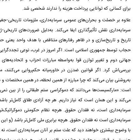
برای کسانی که توانایی پرداخت هزینه را ندارند شخصی شد.
علاوه بر خصلت و بحران
های عمومی سرمایه
داری، ملزومات تاریخی-جغرا
سرمایه
داری نقش تأثیرگذاری ایفا می
کند. به‌دلیل ضرورت
های تاریخی-ژئ
تاریخ و تاریخ
سازی و در ظاهر رفتارهای متناقض با هدف واحد یعنی حف
حجاب توسط جمهوری اسلامی است. اگر امروز در غرب، نوعی تجددگرایی
جهانی دوم و تغییر توازن
قوا به‌واسطه
مبارزات احزاب و اتحادیه
های ک
بررسی
اش کرد. اگر قوانین ضدزن در خاورمیانه حکم
روایی می
کنند، م
به‌روشنی بیان می
کند که چرا مبارزه از همین لحظه، در همین مختصات و ب
است: «مارکسیست
ها می
دانند که دموکراسی ستم طبقاتی را از بین نمی
می
کند و این همان است که نیاز داریم. هر چه آزادی طلاق کامل
تر باش
سرمایه
داری است، نه فقدان حقوق. هرچه نظام حکومتی دموکراتیک
تر
سرمایه
داری است نه فقدان حقوق. هرچه برابری ملی کامل
تر باشد (و این
با وضوح بیشتری خواهند دید که علت ستم بر آنان سرمایه
داری است، نه فقدان