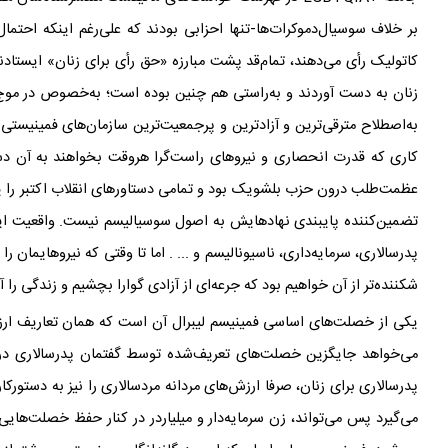
بر خلاف سوسیال‌دموکرات
ها-تنها احزابی بودند که علی‌رغم اینکه احتما
کاتولیک رأی می
دهند، تمام‌قد پشت مبارزه
«حق رأی برای زنان» ایستادن
زنان به دست آوردند و به‌راستی هم چنین بوده است؛ به‌خصوص در موج دو
به‌اصطلاح مترقی
ترین و آزادترین و پرجمعیت
ترین سازمان
های فمینیستی 
کاری که قدرت انحصاری و نیروهای راست
گرا هروقت بخواهند به آن 
عظمت
طلب درون حزب بلشویک بود و تمامی دستاورهای انقلاب اکتبر را ی
تضمین‌کننده پایبندی نهادهایش به اصول سوسیالیسم نیست. واقعیت این 
پدرسالاری، سرمایه
داری، ‌ناسیونالیسم و ... . اما تا وقتی که نیروهایمان
شکننده
تر از آن خواهیم بود که جرعه
ای از آزادی گوارا بچشیم و زندگی را آز
یکی از خصلت‌های اساسی فمینیسم لیبرال آن است که همان تعاریف ار
می
خواهد جایگزین خصلت
های تعریف‌شده توسط گفتمان پدرسالاری درب
پدرسالاری برای زنان، صرفا ارزش
های مردانه مردسالاری را نیز به دستورکا
می
گیرد پس می
تواند، زن سرمایه
دار و میلیاردر در کنار حفظ خصلت
هایی