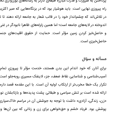
پرداختن به ضرورت و قدرت مبارزه
طبقه
ی کارگر به رسانه
های بورژوازی تح
راه پیروزی نهایی است. باید هوشیار بود که در بزنگاه
هایی که صبر اکثری
در تلاش
اند که چشم
انداز خود را در قالب شعار به جامعه ارائه دهند ت
اندوخته در لایه
های جامعه است؛ اما همین زلزله
های ظاهرا نابودگر در غن
و حاصل
خیز کردن زمین مؤثر است. حمایت از حقوق اقلیت
های جنسی
حاصل
خیزی است.
مسأله و سؤال
برای آنان که خود اندام این بدن هستند، خدمت مؤثر تا پیروزیِ تمام 
آسیب‌شناسی و شناسایی نقاط ضعف، جزء لاینفک مسیری رو‌به‌جلو است.
تکرار یک خطا مخرب
تر از ارتکاب اولیه آن است. با این مقدمه قصد دارم
ارائه شده است بر تنش سیاسی و طبقاتی پشت پدیده
ها و بازتابشان نو
«زن، زندگی، آزادی» داشت با توجه به جوشش آن در مراسم خاک
سپاری 
پوشش بود. فریاد خشم و حق
خواهی برای زن و زنانی که بین آن
ها و 