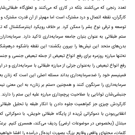
تعدد رنجی که می
کشند بلکه در کاری که می
کنند و تعلق‌گاه طبقاتی
شان
کارگران، نقطه
اتصال و درد مشترک است اما مهم
تر از آن قدرت مشترک و 
توسعه و ترقی نوع بشر را ممکن کرد. بر خلاف رویکرد اینترسکشنال که ت
ستم طبقاتی به عنوان بنیان جامعه
سرمایه
داری تاکید دارد. سرمایه
داران
بدن
های متحد این نیش
ها را بیرون بکشند؛ این نقطه
با
شکوه درهم‌شک
نه‌تنها مبارزه
روزمره برای رفع انواع تبعیض از جمله تبعیض جنسی و جنسیت
رفع انواع تبعیض را به‌عنوان جزئی از مبارزه
طبقاتی با سرمایه
داری و در ا
فمینیسم خود را ضدسرمایه
داری بداند مسئله
اصلی این است که زنان به
سرمایه
داری را سرنگون کنند و همچنین «ستم بر زنان» به این معنی نی
جنبشی‌شان توانایی یا صلاحیت پرچم‌داری مبارزه علیه این ستم را دارند
کارکردش چیزی جز کم
اهمیت جلوه دادن یا انکار طبقه یا تحلیل طبقا
انقلابی‌بودن با دموکراتی بُریده از پایگاه طبقاتی خویش، با دموکراتی ک
مبتذل (بخصوص در موضوعات ارضی) ردیف می‌کند، همسری کنیم. برعکس، 
کلمات، محتوای واقعی وقایع بزرگ بصورت ایده
آل درآمده را افشا خواهیم