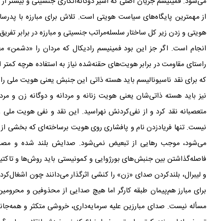
می
شود. فمینیسم جریان اصلی که اسیر دوگانه‌انگاری جنسیتی و بیشتر از 
از مهمترین پایگاه
های سیاست هویتی است. تلاش برای مبارزه با پدرسا
هویتی و زدن زیر کل ساختار سلسله
مراتب جنسیتی و مبارزه در برابر تفری
انجام است. اگر جز این بود فمینیسم رادیکال که مردان را «دشمن» م
راستای مقاومت در برابر هویت
های حقنه‌شده نیاز به استفاده
هرچه کمتر از
که برای نقد ناسیونالیسم باید هسته
ذاتی این جنبش یعنی هویت ملی را ب
نیز باید هسته
ذاتی
شان یعنی هویت زنانه و مردانه و دوگانه زن و مرد
متعصبانه نقد کرد و از نفی‌کردنش نهراسید. این نقد و نفی هویت ملی
نیست. تنها فریادزدن نام و پافشاری روی هویت برساخته
ای که بخشی از 
می
شود، موجب رهایی از تبعیض نمی
شود. صدایش بلند شده و مصاد
فاصله‌گذاشتن بین جنبش
های بورژوایی و کمونیستی باید روش
ها و تاکت
و لیبرال، بلندکردن صدای «زن» را کنشی اثرگذار می
دانند چون اشغال‌کرد
برای مبارز هم‌پیمان طبقه کارگر اما هیچ صدایی از محذوفین و محرو
مسأله
نیست. صدای مبارزین علیه سرمایه
داری، خروشی متکثر و همه‌جانب