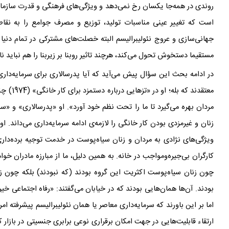
روندی در همه‌جا یکسان رخ نمی
دهد و ویژگی
های فرهنگی و قدرت سازما
است که تغییر عینی مناسبات تولید، توزیع و مصرف جوامع را به نق
جهانی‌سازی و عروج نئولیبرالیسم البته خصلت
های مشترکی در تمام دنیا 
مستقیما دستخوش تحول می
کند، هرچند تاثیر روبنا بر زیربنا را هم نباید 
در ادامه
بحث این سؤال پیش می
آید که آیا پدرسالاری برای سرمایه
داری
معتقدند که بله؛ او در «تزهایی درباره
دستمزد برای کار خانگی» (
1974
) چن
مردان بهره می
گیرد تا ما را تحت نظم خود آورد». او «پدر
سالاری» و «سر
زنان و غیرمزدی بودن کار خانگی را لازمه
ی ادامه
سرمایه
داری می
داند. ا
ویژگی
های نژادی به مردان و زنان سیاه
پوست در خدمت توجیه برده
دار
کارگران بی
جیره‌و‌مواجب در خانه. به همین دلیل، ما از مبارزه
مادران خواه
چون زنان سیاه
پوست اکثریت این گروه بودند (که نبودند) بلکه چون ز
بودند. آن
ها همان
هایی بودند که در خیابان می
اما بر این باورند که سرمایه
داری معاصر یا همان نئولیبرالیسم پیشرفته ام
ارتقاء قابلیت
هایی در جهت امکان برقراری نوعی برابری جنسیتی در بازار کار