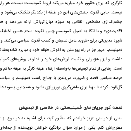
کارگری که برای حقوق خود مبارزه می
کند لزوما کمونیست نیست، هر زنی
نیست. جایی قدرت جنبش
های این دو طبقه از یکدیگر تفکیک می
شود و 
چشم
اندازی مشخص انقلابی به سوژه
مبارزاتی
اش ارائه می
دهد و فم
۹۹درصدی» و با اتکا به اصول کمونیسم چنین نکرده است. همین اختلاف
شیوه
مدیریتی برای خلع‌ید عامل تبعیض و کسب قدرت سیاسی می
کند. و
فمینیسم، امروز جز در راه پیوستن به آغوش طبقه
خود و مبارزه شانه‌به‌شا
داشت و ابزار هژمونی و تثبیت ارزش
های خود را ندارند. روش
های کمونیس
است: رهایی از تمام تبعیض
ها به‌واسطه ارتقاء طبقه کارگر به طبقه حاکم و
عرصه
سیاسی قصد و ضرورت مرزبندی با جناح راست فمینیسم و سیاست هو
گل
آلود نکرده تا مهیا برای ماهی
گیری بورژوازی نشود و همچنین پسوند
ها
نقطه
کور جریان
های فمینیستی در خلاصی از تبعیض
متنی از دوستی عزیز خواندم که متأثرم کرد، برای اشاره به دو نوع از 
مطرح
اش کنم. یکی از موارد سؤال برانگیز، خوانش نویسنده از جمله
ای 