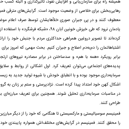
همیشه راه برای سازمان
یابی و افزایش نفوذ، تأثیرگذاری و البته کسب ح
رهایی
بخش برای خلاصی از وضعیت موجود است. گرایش
های مترقی فمی
معطوف کنند و در پی جبران صوری خلأهایشان توسط صرف اعلام موضع 
یادمان نرود که طی خیزش خونین آبان ۹۸، «شبکه فرشگرد» با استفاده از چند ویدیوی شعارهای هوادارنش مدعی شد آبان را آن‌ها سازمان
کرده
اند تا تصویر دروغین همراهی حداکثری مردم با جنبش خود را ارائه د
اشتباهاتمان را دم‌به‌دم اصلاح و جبران کنیم. بحث مهمی که امروز برای 
برابر رویکرد «همه با هم» و سدساختن در برابر مصادره
نیروهای ارتج
پدیده‌های اجتماعی می‌توان تعریف کرد. اول اشکالی از روابط و سلایق 
سرمایه‌داری موجود بوده و با انطباق خودش با شیوه‌ تولید جدید به زیست
اشکال کهن خود امتداد پیدا کرده است. نژادپرستی و ستم بر زنان به گر
در مناسبات سرمایه‌داری تحلیل شوند. همچنین برای تعریف مبارزه‌ای به س
طراحی کنند.
فمینیسم سوسیالیستی و مارکسیستی تا هنگامی که خود را از دیگر مبارزین
را محقق کنند. فمینیسم در گرایش
های مختلف
اش همواره پایبندی خود ر