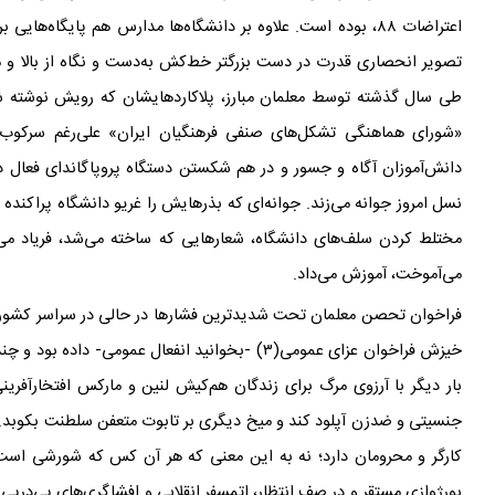
اعتراضات ۸۸، بوده است. علاوه بر دانشگاه
ها مدارس هم پایگاه
هایی بر
تصویر انحصاری قدرت در دست بزرگتر خط
کش به
دست و نگاه از بالا و م
طی سال گذشته توسط معلمان مبارز، پلاکاردهایشان که رویش نوشته 
«شورای هماهنگی تشکل
های صنفی فرهنگیان ایران» علی
رغم سرکوب 
دانش
آموزان آگاه و جسور و در هم شکستن دستگاه پروپاگاندای فعال در مدارس داشت.(۲) نهال آزا
نسل امروز جوانه می
زند. جوانه
ای که بذرهایش را غریو دانشگاه پراکنده ک
مختلط کردن سلف
های دانشگاه، شعارهایی که ساخته می
شد، فریاد می
می
آموخت، آموزش می
داد.
فراخوان تحصن معلمان تحت شدیدترین فشارها در حالی در سراسر کشور
خیزش فراخوان عزای عمومی(۳) -بخوانید انفعال عموم
بار دیگر با آرزوی مرگ برای زندگان هم‌کیش لنین و مارکس افتخار‌آف
جنسیتی و ضد‌زن آپلود کند و میخ دیگری بر تابوت متعفن سلطنت بکوبد
کارگر و محرومان دارد؛ نه به این معنی که هر آن کس که شورشی است 
بورژوازی مستقر و در صف انتظار، اتمسفر انقلابی و افشاگری
های پی
در
پیِ