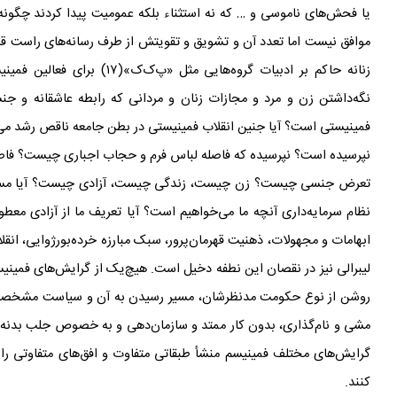
یا فحش
های ناموسی و … که نه استثناء بلکه عمومیت پیدا کردند چگونه
موافق نیست اما تعدد آن و تشویق و تقویتش از طرف رسانه‌های راست ق
زنانه
حاکم بر ادبیات گروه
هایی مثل «پ
ک
ک»(۱۷) برای فعالین فمینیست «سوسیالیست» و «مارکسیست» است کفایت می
نگه‌داشتن زن و مرد و مجازات زنان و مردانی که رابطه
عاشقانه و جنس
فمینیستی است؟ آیا جنین انقلاب فمینیستی در بطن جامعه ناقص رشد می
نپرسیده است؟ نپرسیده که فاصله
لباس فرم و حجاب اجباری چیست؟
فاص
تعرض جنسی چیست؟ زن چیست، زندگی چیست، آزادی چیست؟ آیا مسأله، 
نظام سرمایه
داری آنچه ما می
خواهیم است؟ آیا تعریف ما از آزادی معط
ابهامات و مجهولات، ذهنیت قهرمان‌پرور، سبک مبارزه
خرده‌بورژوایی، انقل
لیبرالی نیز در نقصان این نطفه دخیل است. هیچ‌یک از گرایش
های فمینیس
روشن از نوع حکومت مدنظرشان، مسیر رسیدن به آن و سیاست مشخصی
مشی و نام
گذاری، بدون کار ممتد و سازمان
دهی و به خصوص جلب بدنه
گرایش
های مختلف فمینیسم منشأ طبقاتی متفاوت و افق
های متفاوتی را
کنند.