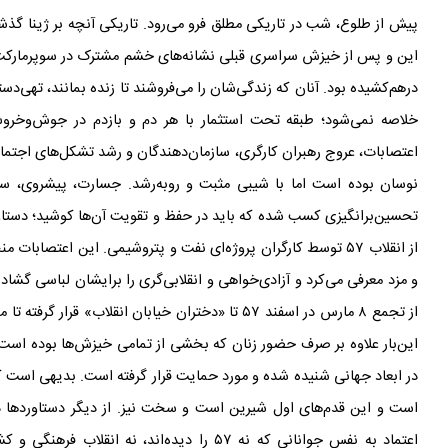
پیش از طلوع، شب در تاریکی مطلق فرو می
رود. تاریکی آنچه بر ژینا گ
این و پس از خیزش سراسری قبلی نشانه
های خشم مشترک در سوپرمارک
در‌هم‌کشیده بود. آنان که زندگی
شان را می
فروشند تا زنده بمانند، تهی
دستا
خلاصه نمی
شود؛ طبقه
تحت استثمار با هر دم و بازدم در جوش‌و‌خرو
اعتصابات، عروج رهبران کارگری، سازمان
دهندگان و رشد تشکل
های اجتما
نوسان بوده است اما با شیبی مثبت و رو‌به‌رشد. جسارت، پیشروی، س
تحسین‌برانگیزی کسب شده که باید در حفظ و تقویت آن‌ها کوشید؛ دست
از انقلاب ۵۷ توسط کارگران پروژه
ای نفت و پتروشیمی. این اعتصابات منج
و مزد معرفی می
کرد و آزادی
خواهی و انقلابی
گری را برایشان لباسی گشاد
از تجمع ۸ مارس در اسفند ۵۷ تا «دختران خیابان انقلاب» قرار گرفته تا مبارزه برای آزادی زنان و علیه حجاب اجباری را به پیروزی نزدیک
این
بار علاوه بر صرف حضور زنان که بخشی از تمامی خیزش
ها بوده است
در ابعاد جهانی شنیده شده و مورد حمایت قرار گرفته است. بدیهی است که
است و این قدم‌های اول شیرین است و سخت نیز. از دیگر دستاوردها 
اعتماد به نفس جوانانی که نه ۵۷ را دیده
اند، نه انقلاب فرهنگی و کشتار دهه