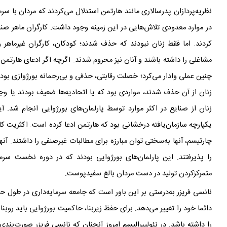
نظریه‌پردازان پدرسالاری مانند هارتمن استدلال می
کردند که مردان با سرم
در موارد معدودی تلاش
هایی در این زمینه وجود داشت. کارگران ماهر صنا
کردند. اما فقط زنان نبودند که حذف شدند؛ کودکان، کارگران غیرماهر و
مشاغلی را داشته باشند و آنان نیز محروم شدند. اگرچه اگر ادعای هارتم
چنین عملی وادار می
کرد؛ خصلت رقابتی، حذفی و بی
رحمانه
بورژوازی بود 
زنان از آن حذف شدند، مواردی بود که یا اتحادیه
ها ضعیف بودند یا وجو
زنان از صنایع در اکثر موارد توسط پارلمان
های بورژوایی انجام شد. آیا
یکپارچه سازمان‌یافته درخشانی بود که هارتمن ادعا کرده است. اکثریت ک
چارتیسم، آنها به‌سختی توان مبارزه برای مطالبات غیرصنفی را داشتند. آن
را پذیرفتند. این پارلمان
های بورژوایی بودند که در دوره
نخست سرما
متمرکزکردن تولید در دست مردان بالغ سفیدپوست.
نانسی فریزر به‌درستی بر این باور است که جامعه
سرمایه
داری در طول حیا
دائما خود را تغییر می
دهد. برای حفظ زیربنا، حاکمیت بورژوایی باید روبن
را داشته باشد. در نئولیبرالیسم امروز آنچنان که نانسی فریزر صورت
بندی