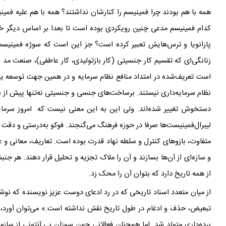
همه با هم بودند چرا فمینیسم را کنارشان نداشتند؟ همه با هم علیه فمی
کدام فمینیسم مدعی چنین رویکردی بوده است تا بعدا بر اساس دیگر 
پارانویا و ترس
هایش تعبیر کرده است؟ جز این است که سوژه
فمینیسم 
زنانگی
ای که تقسیم کار جنسیتی (کار بازتولیدی، کار عاطفی)، صنعت مد و 
است تعریف‌شده در امتداد منافع نظام سرمایه و در همین جهت توسعه ی
نظام سرمایه
داری نیستند. برساخت
های جنسی و جنسیتی نه‌تنها پیش از س
دستخوش تغییر شده
اند. ولی این به این معنی نیست که امروز سرمای
لیبرال‌فمینیست
ها صرفا در حوزه
فرهنگ می
گنجند. فوکو به‌درستی و دقت ب
متفاوت، بازوهای کنترل و سلطه
نهاد قدرت بوده است. تعاریف، معانی و 
و سازه
ای از آن
ها بسازند و آن را ملاک تجزیه و تحلیل قرار دهند. هر ج
از همه تاریخ دارد که بتوان آن را محک زد.
از میان متعدد اسناد تاریخی که در رد ادعای دوست عزیز نویسنده که نو
تبعیض، حذف و ادغام در طول تاریخ نقش نداشته است.» می
توان آورد،
برده
داری متولد شد. اما همچنان فعالانی چون سوزان بی.آنتونی از ساز