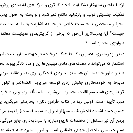
ازکارانداختن سازوکار تشکیلات، اتحاد کارگری و شوک
های اقتصادی روش
ه
تفکیک جنسیتی تولید و بازتولید منتفع نمی
شود و وابسته به اصول پدرس
مجزا و مشخصی با جنسیت خاصی در جامعه اشاره دارد یا به مناسبات 
چیست؟ آیا پدرسالاری آن
طور که برخی از گرایش
های فمینیست معتقد
ن
بیولوژی محدود است؟
دیدن پدرسالاری به‌عنوان یک «فرهنگ در خود» در جهت موافق تثبیت این پد
استثمار که می
تواند با دغدغه
های مادی میلیون
ها زن و مرد کارگر پیوند ب
باربارا تیلور خواستار آن هستند: مبارزه‌ای فرهنگی برای تغییر عقاید مردم 
مربوط به خودمختاری جنبش زنان توسعه می
یابد. الکساندر و تیلور
گرایش
های فمینیسم اقلیت محسوب می
شوند اما مسأله اوتونومی یا خود
مورد تأیید است. اولین رید در کتاب «آزادی زنان» به‌درستی می
گوید پد
همین جمله اشتباه فاحش فمینیسم(از لیبرال تا سوسیالیست) را برملا می
ک
بردن آن نیز مستقل از مختصات تاریخ مبارزه
با سرمایه
داری جای می
گیرد
ستم جنسیتی ماحصل جهانی طبقاتی است و امروز مبارزه علیه طبقه یعنی