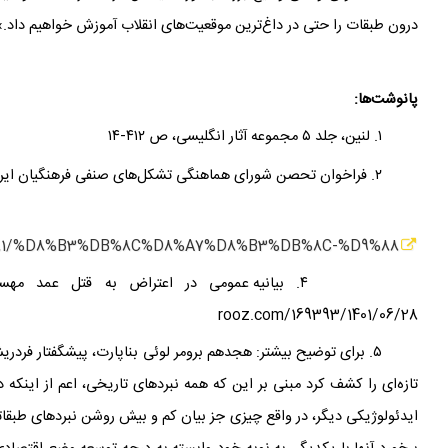
درون طبقات را حتی در داغ
ترین موقعیت
های انقلاب آموزش خواهیم داد.»(۱۸
پانوشت‌ها:
۱. لنین، جلد ۵ مجموعه آثار انگلیسی، ص ۴۱۲-۱۴
۲. فراخوان تحصن شورای هماهنگی تشکل
های صنفی فرهنگیان ایر
۳. فراخوان عزای عمومی رضا پهلوی
/269381/%D8%B3%DB%8C%D8%A7%D8%B3%DB%8C-%D9%88
۴. بیانیه
عمومی در اعتراض به قتل عمد مهسا(
rooz.com/169393/1401/06/28
۵. برای توضیح بیشتر: هجدهم برومر لوئی بناپارت، پیشگفتار فردر
تازه
اى را کشف کرد مبنى بر این که همه نبردهاى تاریخى، اعم از اینکه 
ایدئولوژیکى دیگر، در واقع چیزى جز بیان کم و بیش روشن نبردهاى طبقا