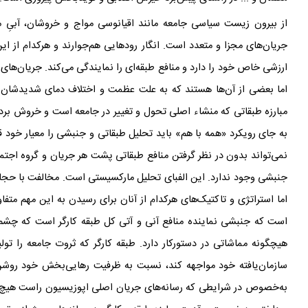
از بیرون زیست سیاسی جامعه مانند اقیانوسی مواج و خروشان، آبیِ م
جریان
های مجزا و متعدد است. انگار رودهایی هم
جوارند و هرکدام از ای
ارزشی خاص خود را دارد و منافع طبقه
ای را نمایندگی می
کند. جریان
های 
اما بعضی از آن
ها هستند که به علت عظمت و اختلاف دمای شدیدشان 
مبارزه
طبقاتی که منشاء اصلی تحول و تغییر در جامعه است و خروش بردگان علیه قل و زنج
به جای رویکرد «همه با هم» باید تحلیل طبقاتی و جنبشی را معیار خود 
نمی
تواند بدون در نظر گرفتن منافع طبقاتی پشت هر جریان و گروه اجتم
جنبشی وجود ندارد. این الفبای تحلیل مارکسیستی است. مخالفت با حج
اما استراتژی
و تاکتیک
های هرکدام از آنان برای رسیدن به این مهم متف
است که جنبشی نماینده
منافع آنی و آتی کل طبقه
کارگر است که چشم
هیچگونه مماشاتی در دستورکار دارد. طبقه
کارگر که ثروت جامعه را تول
سازمان
یافته
خود مواجهه کند، نسبت به ظرفیت رهایی
بخش خود روشن
به‌خصوص در شرایطی که رسانه
های جریان اصلی اپوزیسیون راست هیچ گون