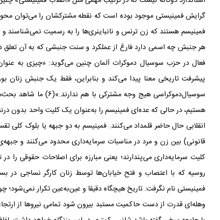
استاندارد دوگانه نیست که در ترکیب مهمی مثل «انقلاب فمینیستی» چن
گرایش فمینیستی موجود بوده است که نقطه
مشترکشان را می
توان محو
فمینیسم هستند که زن ترنس و نانباینری‌ها را به رسمیت نمی‌شناسند و 
هر جنبش چه اسمی دارد فارغ از عملکرد و سنت جنبشی که به آن تعلق د
فعال در حزب سوسیال دموکرات آلمان چنین می
گوید: «چیزی به عنوان
پیشرفت تاریخی معنا پیدا می
کند و بنابراین، فقط یک جنبش زنان بور
سوسیال‌دموکراسی هیج وجه مشترکی با هم ندارند.»(۶) ما شاهد بحث
ه
هستیم، در حالی که عده
ای فمینیسم را به‌عنوان یک کلیت واحد بدون درن
انقلابی حال حاضر قلمداد می
کنند. فمینیسم به دو جبهه یا بلوک کلی تق
قانونی) بین زن و مرد در مناسبات سرمایه‌داری محدود می‌کنند و جبهه‌ی 
کلیت سرمایه‌داری می
پندارند؛ یعنی مبارزه برای اصلاحات حقوقی را در تد
روسیه که با اعتصاب و فتح خیابان
ها توسط زنان کارگر نساجی در بست
فمینیستی نام نگرفت. تاریخ هیچگاه دقیقا و عین‌به‌عین تکرار نمی
شود؛ چون
وهله
ای قدرت از دست حاکمیت مستبد بیرون شود تمامی نیروها از ارتجا