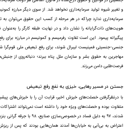
جنسیتی در قوانین و حقوق درج‌شده در قانون اساسی هر دولت سرمایه
دا
و تغییر شیوه
تولید سرمایه
داری نخواهد شد. از سوی دیگر مبارزه
کمونیس
سرمایه
داری ندارد چراکه در هر مرحله از کسب این حقوق می
توان به ت
هویت
های ذات
گرایانه را نشان داد و در نهایت طبقه کارگر را به‌عنوان ن
پیگیرانه پیمود. این است تفاوت رفرمیسم و کمونیسم در مبارزه برای رف
جنسی-جنسیتی فمینیست لیبرال شوند، برای رفع تبعیض ملی قوم
گرا ش
مهاجرین به حقوق بشر و سازمان ملل پناه ببرند؛ دنباله
روی از جنبش
ه
فرصت
طلبی دامن می
زند.
جستن در مسیر رهایی، خیزی به نفع رفع تبعیض
با درنظرگرفتن خصلت
های خیزش اخیر، قرابت آن را با خیزش
های پیشی
متفاوت بوده و خصلت
های ویژه
خود را داشته است نمی
تواند اشتراکات
شدند، ۹۷ به دلیل فساد در خصوصی‌سازی صنایع، ۹۸ با جرقه
گرانی بنزی
اعتراض به بی
آبی به خیابان
ها آمدند همان
هایی بودند که پس از ریزش