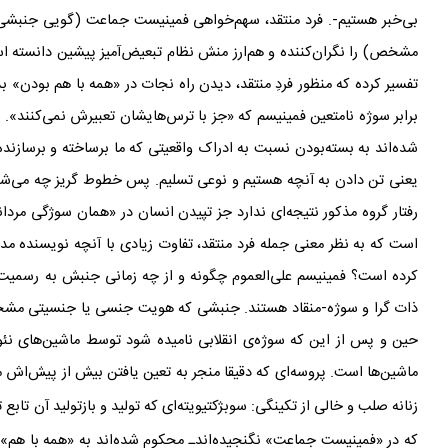
بی
خبر هستیم-. فرد منتقد، سهم
خواهی فمینیست جماعت (گویی جنبشی م
مشخص) را نگران‌کننده و هم‌ارز منش نظام تبعیض
آمیز پیشین دانسته ا
تفسیر کرده که منظور فردِ منتقد، دیدن راه نجات در «همه با هم بودن» بد
برابر سوژه
نامتعین فمینیسم که «جز با ترس
هایشان تعبیرش نمی
کنند». 
شده
اند به بسته‌بودن نسبت به ادراک واقعیتی که ما برساخته و برسازنده
یعنی تن دادن به آنچه هستیم و نوعی تسلیم. پس خطوط گریز چه می‌شود؟ آ
رفتار گروه مذکور نتیجه
ای ندارد جز تپیدن انسان در «همان سوژگی مردان
است که به نظر معنی جمله
فرد منتقد، تفاوت زیادی با آنچه نویسنده م
کرده است؟ فمینیسم علی
العموم چگونه و از چه زمانی جنبش به رسمیت
ذات گرا و سوژه-منقاد هستند. جنبشی که هویت جنسی یا جنسیتی مشخص
حین و پس از این که سوژه‌ی انقلابی نامیده شود توسط ماشین‌های نئو
ماشین‌ها است. پروسه‌ای که دقیقا منجر به تعین یافتن بیش از پیش‌اش 
زنانه صلب و خالی از تکینگی: سوبژکتیویته‌ای که تولید و بازتولید آن تاب
که در «فمینیست جماعت» نگنجیده
اندـ محکوم شده
اند به «همه با هم»