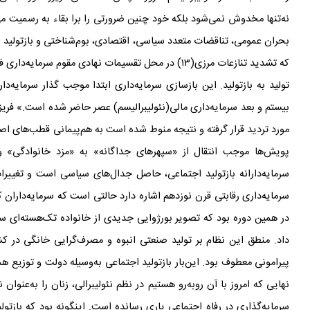
نه‌تنها مخدوش نمی
شود بلکه خود چنین ضرورتی را برا بقاء به رسمیت م
بحران عمومی، تناقضات متعدد سیاسی، اقتصادی، بوم
شناختی و بازتولید 
که تشدید تنازعات مرزی(۱۳) در محل تقسیمات نهادی مقوم سرمایه
داری ف
تولید به بازتولید. این بازسازی سرمایه‌داری ابتدا موجب گذار سرمایه
دار
بیستم و بعد سرمایه
داری مالی(نئولیبرالیسم) عصر حاضر شده است.» فریزر
مورد تردید قرار گرفته و نتیجه منوط شده است به هم
پیمانی قطب
های اصل
پویش
ها موجب انتقال از «سپهرهای جداگانه» به «مزد خانوادگی» و
سرمایه
دارانه
بازتولید اجتماعی، حاصل جدال
های سیاسی است و تغییرات 
سرمایه
داری رقابتی قرن نوزدهم اشاره دارد حالتی است که سرمایه
داران ک
در همین دوره بود که تصویر بورژوایی جدیدی از خانواده
تک‌هسته
ای سا
داد. منطق این نظام بر تولید صنعتی انبوه و مصرف
گرایی خانگی در کش
پیرامونی معطوف بود. این‌بار بازتولید اجتماعی به‌وسیله
دولت و توزیع همگ
نهایی که امروز با آن رو‌به‌رو هستیم در نظم نئولیبرالی، زنان را به‌عنو
سرمایه
گذاری در رفاه اجتماعی یاری رسانده است. اینگونه بود که بازتو