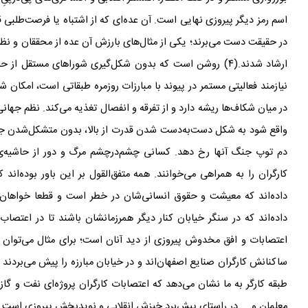
اسم رمز دیگر پیروزی نهایی است. آن عده
ای که از اشتباه یا فرصت
طلبی ق
در حقیقت دست می
برند؛ یکی از مثال
های بارزش آن عده
از محققان و نظر
ارشاد شدند.(۴) روشن است که بدون شکل
گیری شوراهای مستقل از ح
نیازمند فعالیتی مستمر در پیوند با مبارزات روزمره طبقاتی است، امکان ش
در میان شکاف
ها ریشه دارد و از تفرقه و انفصال تغذیه می
کند. نظم جهانی
واقع شود به شکل دست‌به‌دست شدن قدرت از بالا، بدون متشکل‌شدن جا
دم توپ جنگ آنها رخ دهد. کسانی چشم‌در‌چشم مرگ و دور از حاشیه
ی
کارگران را به همراهی می
خوانند. همه متفق‌القول بر این باور بوده
اند ک
داده
اند که معیشت و حقوق انسانی
شان در خطر است و قطعا خواهان تغ
داده
اند که در سنگر خیابان کنار دیگر همرزمانشان باشند تا در اعت
اعتصابات و افق مخدوش پیروزی از دید آنان است؛ برای مثال می‌توان ا
ساکنانش کارگران صنایع اصفهان
اند و در خیابان مبارزه را پیش می
بردند 
طبقه
کارگر به ما نشان می
دهد که اعتصابات کارگران پروژه
ای نفت و گاز
معلمان و ... در راستای پیش
برد خیزش انقلابی و نویدبخش پیروزی است.