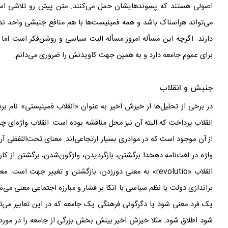
اصولی هستند که پسوندهایشان حمل می‌کنند. متن پیش رو تلاشی است
می
تواند هراسناک باشد و همه
فمینیست
ها با هم منافع جنبشی واحد ن
دارند. اگرچه این مسأله امروز مسأله‌ الیت سیاسی و روشن‌فکر است اما
برای عموم جامعه دارد و به همین جهت کاویدنش را ضروری می‌دانم.
جنبش و انقلاب
در برخی از تحلیل
ها از خیزش
اخیر به عنوان «انقلاب فمینیستی» نام ب
انقلاب پرداخت که البته آن نیز محل مناقشه بوده است. انقلاب واژه
ای چ
از آن موجود است که در موادری بسیار ارتجاعی‌اند. معنای تحت
اللفظی آن
واژه در لغت
نامه دهخدا برگشتن، بازگردیدن، واژگون‌شدن، برگشتن از ک
انقلاب «
revolutio
» به معنی دورزدن، بازگشتن و تغییر جهت است. م
براندازی دولت یا نظم سیاسی با اتکا بر فشار و مبارزه
اجتماعی معنی می
ش
یک فرد معنی شود یا دگرگونی فرهنگی یک جامعه که در این تعابیر می
ت
شود اطلاق شود. مثلا خیزش اخیر بینش بخش بزرگی از جامعه را در مور