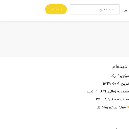
جستجو
ما
 دیده‌ام
رکزی / اراک
اریخ: 1397/06/01
حدوده زمانی: 19 تا 24 شب
حدوده سنی: 18 - 25
موارد زیادی بوده ول...