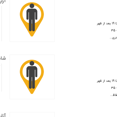
آزار
ه
ت
م
م
ری...
شاهد
ک
م
م
اظ...
آزار