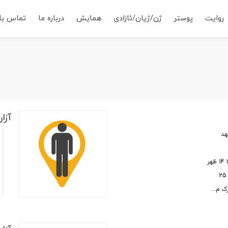
روایت
پوستر
ژن/ژیان/ئازادی
همایش
درباره ما
تماس با 
آزار
هد
م
ت
م
م
ک م...