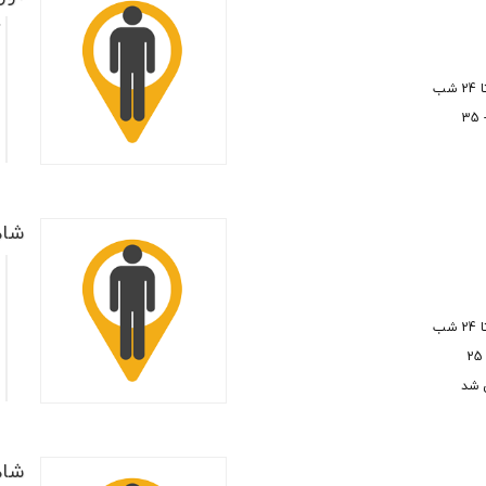
ک
ت
م
م
شاهد
ت
ت
م
م
 شد
شاهد