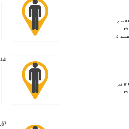
ت
ت
م
م
م 5...
شاهد
ت
ت
م
م
آزار