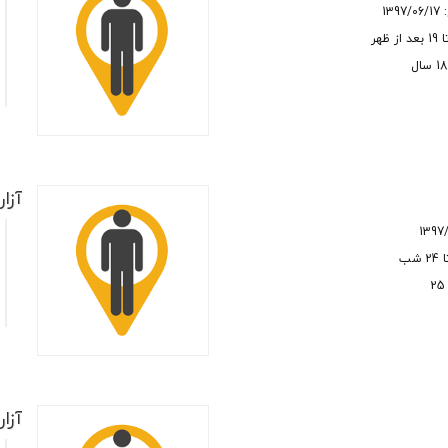
139
م
ت
م
م
آزار
ق
م
م
آزار