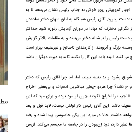
شدن در موسسه مزبور، مشکلات مالی خود و خانواده‌اش موقتا
ط اجبار کم‌وبیش روی خوش به جناب رئیس نشان می‌دهد تا به
دست بیاورد. آقای رئیس هم گاه به اتاق تنهای دختر ساده‌دل
 نگرانی دخترک که مبادا در دوران آزمایش رفوزه شود حداکثر
 دست رئیس را بر شانه دختر می‌بیند و به مقامات بالاتر گزارش
وسسه بزرگ و آبرومند از کارمندان ناصالح و غیرعفیف بیزار است
ی‌کنند‌. البته باید این کار را بکنند تا مایه عبرت دیگران باشد
ق بشود و بد تنبیه ببیند، اما، اما چرا آقای رئیس که دختر
خراج نشد؟ چرا هردو -یعنی مباشرین انحراف و بی‌عفتی اخراج
جیب را اخراج نکردند چون او مرد بوده و برای مرد که این
مطا
فیف باشد. این آقای رئیس کار اولش نیست، لابد قبل و بعد
خواهد داشت. حالا در مورد این یکی جاسوسی پیدا شده و رفته
نظیر دارد، درد زن‌بودن را در جامعه ما مجسم می‌کند. ازبس