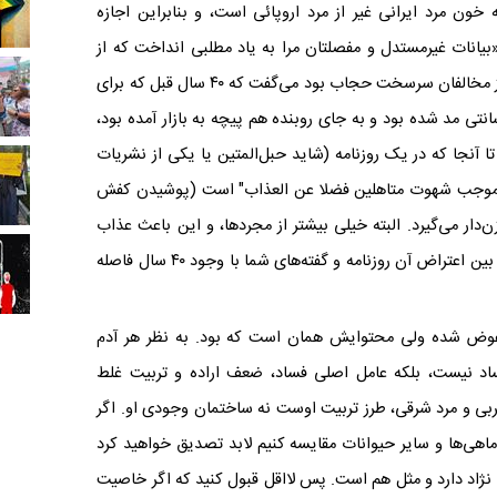
ون مرد ایرانی غیر از مرد اروپائی است، و بنابراین اجازه
بیانات غیرمستدل و مفصلتان مرا به یاد مطلبی انداخت که از
پدرم شنیده‌ام، که عینا آن را نقل می‌کنم: پدرم که از مخالفان سرسخت حجاب بود می‌گفت که ۴۰ سال قبل که برای
انتی مد شده بود و به جای روبنده هم پیچه به بازار آمده بود،
 تا آنجا که در یک روزنامه (شاید حبل‌المتین یا یکی از نشریات
ب موجب شهوت متاهلین فضلا عن‌ العذاب" است (پوشیدن کفش
زن‌دار می‌گیرد. البته خیلی بیشتر از مجرد‌ها، و این باعث عذاب
آخرت است)". حالا آقای محترم مقایسه بفرمایید که بین اعتراض آن روزنامه و گفته‌های شما با وجود ۴۰ سال فاصله
ر عرض این ۴۰ سال، قالبش عوض شده ولی محتوایش همان است که بود. به نظر هر آدم
ساد نیست، بلکه عامل اصلی فساد، ضعف اراده و تربیت غلط
بی و مرد شرقی، طرز تربیت اوست نه ساختمان وجودی او. اگر
اهی‌ها و سایر حیوانات مقایسه کنیم لابد تصدیق خواهید کرد
ژاد دارد و مثل هم است. پس لااقل قبول کنید که اگر خاصیت