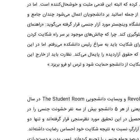
رده که البته این قدمی مثبت و خوشحال‌کننده است. اما در
از جمله اساتید بر دانشجویان اعمال می‌شود چندان جامع و
شگاه وینچستر مورد آزار جنسی قرار گرفته می‌گوید: «راهنمای
وگیری کند. چرا که چالش‌های موجود بر سر راه شکایت کردن
ای شکایت باید به سراغ رئیس دانشکده می‌رفتم. اما در این
ه حقوق آزاردیده را پایمال می‌کند. نظارت باید از خارج این
 شکایت از دانشجو حمایت شود و ترس او فرو بریزد.»
نتایج پژوهش مشترک کمپین Revolt Sexual Assault و وبسایت دانشجویی The Student Room در سال
2018 نشان می‌دهد که 62 درصد از دانشجویان یعنی از هر 5 دانشجو بیش از سه نفر خشونت جنسی را در
450 دانشجو و فارغ‌التحصیل در این تحقیق مورد نظرسنجی قرار گرفته‌اند و تنها دو
از آزارگر، نسبت به نتیجه شکایت خود احساس رضایت داشته‌اند.
5 درصد از افراد اعلام کرده‌اند که آزارجنسی و 42 درصد حمله جنسی را تجربه کرده‌اند. لمس بدن و دست‌درازی