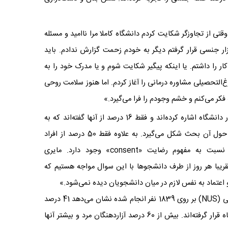
تی از تجاوزگر شکایت کردم دانشگاه کاملا مرا ناامید و مسئله
آزار جنسی قرار گرفتم دیگر به خودم زحمت گزارش ندادم. باید
 را داشتم. یا اینکه پیگیر شکایت شوم و یا مدرک خود را به
رغ‌التحصیلی مشاوره درمانی را آغاز کردم. اما هنوز سلامت روحی
 فکر می‌کنم و خشم وجودم را فرا می‌گیرد.»
پاسخ‌دهندگان به نرمالیزه شدن خشونت جنسی در دانشگاه اشاره کرده‌اند و فقط 16 درصد از آنها گفته‌اند که به
مسئله آزار جنسی به طور مستمر توجه می‌شود و حول آن بحث شکل می‌گیرد. به علاوه فقط 50 درصد از افراد
معتقدند که در میان دانشجویان درک درستی نسبت به مفهوم رضایت «consent» وجود دارد. مایری
The Student R می‌گوید: «تقریبا هر روز از طرف دانشجوها با این سوال مواجه هستیم که
 اعتماد به نفس لازم در میان دانشجویان دیده نمی‌شود.»
نظرسنجی دیگری که توسط اتحادیه ملی دانشجویی (NUS) بر روی 1839 نفر انجام شده نشان می‌دهد 41 درصد
از این افراد مورد آزار جنسی توسط کارکنان دانشگاه قرار گرفته‌اند. بیش از 60 درصد آزاردهنگان مرد و بیشتر آنها