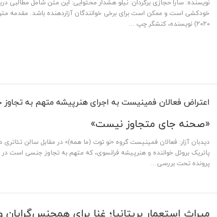
نویسنده: سارا حجازی برگردان: نیلو هشدار محتوایی: این متن شامل مطالبی درب
۲۰۲۰) نویسنده، کنشگر چپ ...
اعتراض فعالان فمینیست به اجرای هنرپیشه متهم به تجاوز
«صحنه جای متجاوز نیست»
دیدبان آزار: فعالان فمینیست گروه «نو توت (ما همه)» در مقابل سالن تئاتری 
پاتریک بروئل خواننده و هنرپیشه فرانسوی، که متهم به تجاوز جنسی است در نم
پرونده تحت بررسی...
میراث استعمار بریتانیا؛ غنا برای همجنس‌گرایان