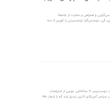
نس‌گرایی و همراهی و حمایت از جامعهٔ
لزبین، گی، دوجنس‌گرا، تراجنسیتی یا کوییر تا سه
دیدبان آزار: در ماه مه ۲۰۱۵، قتل هولناک کیارا پائز دختر ۱۴ ساله باردار به دست دوست‌پسر ۱۶ ساله‌اش، موجی از اعتراضات
گسترده را در آرژانتین برانگیخت. این اعتراضات به‌تدریج به جنبشی تحول‌ساز در سراسر آمریکای لاتین تبدیل شد که با شعار «Ni