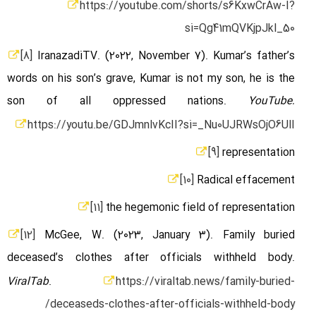
https://youtube.com/shorts/s6KxwCrAw-I?
si=Qg41mQVKjpJkl_50
[8]
IranazadiTV. (2022, November 7). Kumar’s father’s
words on his son’s grave, Kumar is not my son, he is the
son of all oppressed nations.
YouTube.
https://youtu.be/GDJmnlvKcII?si=_Nu0UJRWsOjO6UlI
[9]
representation
[10]
Radical effacement
[11]
the hegemonic field of representation
[12]
McGee, W. (2023, January 3). Family buried
deceased’s clothes after officials withheld body.
ViralTab
.
https://viraltab.news/family-buried-
deceaseds-clothes-after-officials-withheld-body/