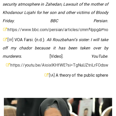
security atmosphere in Zahedan; Lawsuit of the mother of
Khodanour Lojahi for her son and other victims of Bloody
Friday
.
BBC Persian
.
https://www.bbc.com/persian/articles/cmm9lppg53no
[17]
VOA Farsi. (n.d.).
Ali Rouzbahani’s sister: I will take
off my chador because it has been taken over by
murderers.
[Video].
YouTube
.
https://youtu.be/A1oixlKHfWE?si=TgNuUZtriLrFOdsw
[18]
A theory of the public sphere