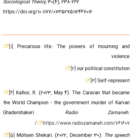
Sociological Theory
, 30(4), 238-262.
https://doi.org/10.1177/0735275112467012
[1]
Precarious life: The powers of mourning and
violence
[2]
our political constitution
[3]
Self-represent
[4]
Kalhor, R. (2023, May 4). The Caravan that became
the World Champion - the government murder of Karvan
Ghadershakeri.
Radio Zamaneh
.
https://www.radiozamaneh.com/761607/
[5]
Mohsen Shekari. (2022, December 30).
The speech