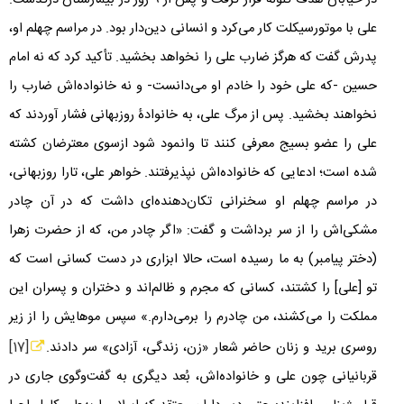
در خیابان هدف گلوله قرار گرفت و پس از
۹
روز در بیمارستان درگذشت.
علی با موتورسیکلت کار می‌کرد و انسانی دین‌دار بود. در مراسم چهلم او،
پدرش گفت که هرگز ضارب علی را نخواهد بخشید. تأکید کرد که نه امام
حسین -که علی خود را خادم او می‌دانست- و نه خانواده‌اش ضارب را
نخواهند بخشید. پس از مرگ علی، به خانوادۀ روزبهانی فشار آوردند که
علی را عضو بسیج معرفی کنند تا وانمود شود ازسوی معترضان کشته
شده است؛ ادعایی که خانواده‌اش نپذیرفتند. خواهر علی، تارا روزبهانی،
در مراسم چهلم او سخنرانی تکان‌دهنده‌ای داشت که در آن چادر
مشکی‌اش را از سر برداشت و گفت: «اگر چادر من، که از حضرت زهرا
(دختر پیامبر) به ما رسیده است، حالا ابزاری در دست کسانی است که
تو [علی] را کشتند، کسانی که مجرم و ظالم‌اند و دختران و پسران این
مملکت را می‌کشند، من چادرم را برمی‌دارم.» سپس موهایش را از زیر
روسری برید و زنان حاضر شعار «زن، زندگی، آزادی» سر دادند.
[17]
قربانیانی چون علی و خانواده‌اش، بُعد دیگری به گفت‌وگوی جاری در