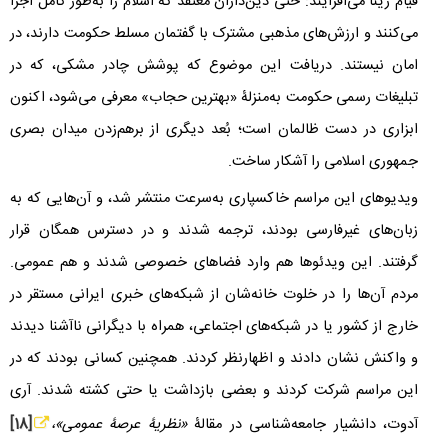
قیام ژینا می‌افزایند: حتی دین‌داران معتقد که اسلام را به‌طور کامل اجرا
می‌کنند و ارزش‌های مذهبی مشترک با گفتمان مسلط حکومت دارند، در
امان نیستند. دریافت این موضوع که پوشش چادر مشکی، که در
تبلیغات رسمی حکومت به‌منزلۀ «بهترین حجاب» معرفی می‌شود، اکنون
ابزاری در دست ظالمان است؛ بُعد دیگری از برهم‌زدن میدان بصری
جمهوری اسلامی را آشکار ساخت.
ویدیوهای این مراسم‌ خاکسپاری به‌سرعت منتشر شد، و آن‌هایی که به
زبان‌های غیرفارسی بودند، ترجمه شدند و در دسترس همگان قرار
گرفتند. این ویدئوها هم وارد فضاهای خصوصی شدند و هم عمومی.
مردم آن‌ها را در خلوت خانه‌شان از شبکه‌های خبری ایرانی مستقر در
خارج از کشور یا در شبکه‌های اجتماعی، همراه با دیگرانی ناآشنا دیدند
و واکنش نشان دادند و اظهارنظر کردند. همچنین کسانی بودند که در
این مراسم شرکت کردند و بعضی بازداشت یا حتی کشته شدند. آری
آدوت، دانشیار جامعه‌شناسی در مقالۀ
«نظریۀ عرصۀ عمومی»،
[18]