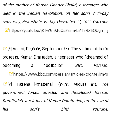
of the mother of Karvan Ghader Shokri, a teenager who
died in the Iranian Revolution, on her son’s 40th-day
ceremony; Piranshahr, Friday, December 22, 2022
.
YouTube
https://youtu.be/jKfw9m8IoQs?si=n-b2T0RXEQUgh__j
[6]
Asemi, F. (2023, September 12). The victims of Iran’s
protests; Kumar Draftadeh, a teenager who “dreamed of
becoming a footballer”.
BBC Persian
.
https://www.bbc.com/persian/articles/crg81e1ljmvo
[7]
Tazeha [@tazeha]. (2023, August 13).
The
government forces arrested and threatened Hassan
Daroftadeh, the father of Kumar Daroftadeh, on the eve of
his son’s birth. Youtube
.