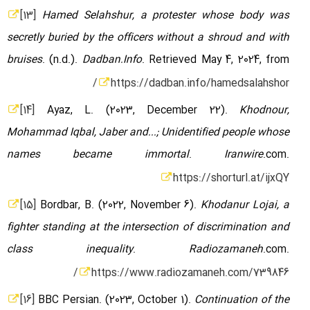
[13]
Hamed Selahshur, a protester whose body was
secretly buried by the officers without a shroud and with
bruises
. (n.d.).
Dadban.Info
. Retrieved May 4, 2024, from
https://dadban.info/hamedsalahshor/
[14]
Ayaz, L. (2023, December 22).
Khodnour,
Mohammad Iqbal, Jaber and...; Unidentified people whose
names became immortal
.
Iranwire
.com.
https://shorturl.at/ijxQY
[15]
Bordbar, B. (2022, November 6).
Khodanur Lojai, a
fighter standing at the intersection of discrimination and
class inequality
.
Radiozamaneh
.com.
https://www.radiozamaneh.com/739846/
[16]
BBC Persian. (2023, October 1).
Continuation of the