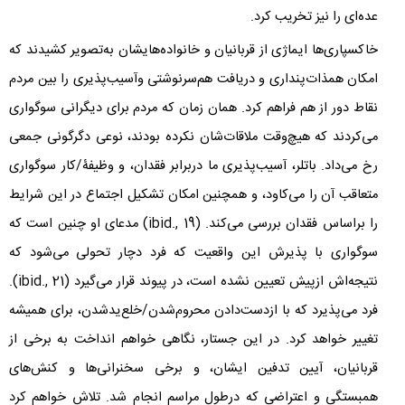
عده‌ای را نیز تخریب کرد.
خاکسپاری‌ها ایماژی از قربانیان و خانواده‌هایشان به‌تصویر کشیدند که
امکان همذات‌پنداری و دریافت هم‌سرنوشتی وآسیب‌پذیری را بین مردم
نقاط دور از هم فراهم کرد. همان زمان که مردم برای دیگرانی سوگواری
می‌کردند که هیچ‌وقت ملاقات‌شان نکرده بودند، نوعی دگرگونی جمعی
رخ می‌داد. باتلر، آسیب‌پذیری ما دربرابر فقدان، و وظیفۀ/کار سوگواری
متعاقب آن را می‌کاود، و همچنین امکان تشکیل اجتماع در این شرایط
را براساس فقدان بررسی می‌کند. (
ibid., 19
) مدعای او چنین است که
سوگواری با پذیرش این واقعیت که فرد دچار تحولی می‌شود که
نتیجه‌اش ازپیش تعیین نشده است، در پیوند قرار می‌گیرد (
ibid., 21
).
فرد می‌پذیرد که با ازدست‌دادن محروم‌شدن/خلع‌یدشدن، برای همیشه
تغییر خواهد کرد. در این جستار، نگاهی خواهم انداخت به برخی از
قربانیان، آیین تدفین ایشان، و برخی سخنرانی‌ها و کنش‌های
همبستگی و اعتراضی که درطول مراسم انجام شد. تلاش خواهم کرد