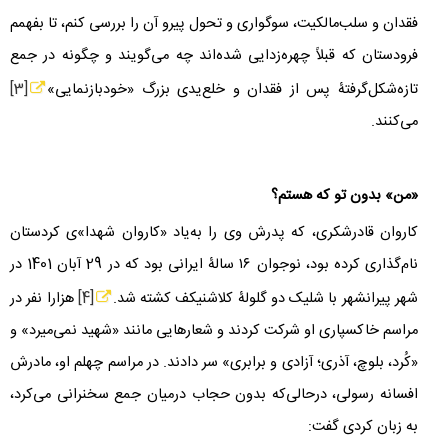
فقدان و سلب‌مالکیت، سوگواری و تحول پیرو آن را بررسی کنم، تا بفهمم
فرودستان که قبلاً چهره‌زدایی شده‌اند چه می‌گویند و چگونه در جمع
تازه‌شکل‌گرفتۀ پس از فقدان و خلع‌یدی بزرگ «خودبازنمایی»
[3]
می‌کنند.
«من» بدون تو که هستم؟
کاروان قادرشکری، که پدرش وی را به‌یاد «کاروان شهدا»ی کردستان
نام‌گذاری کرده بود، نوجوان
۱۶
سالۀ ایرانی بود که در
29
آبان
1401
در
شهر پیرانشهر با شلیک دو گلولۀ کلاشنیکف کشته شد.
[4]
هزارا نفر در
مراسم خاکسپاری او شرکت کردند و شعارهایی مانند «شهید نمی‌میرد» و
«کُرد، بلوچ، آذری؛ آزادی و برابری» سر دادند. در مراسم چهلم او، مادرش
افسانه رسولی، درحالی‌که بدون حجاب درمیان جمع سخنرانی می‌کرد،
به زبان کردی گفت: