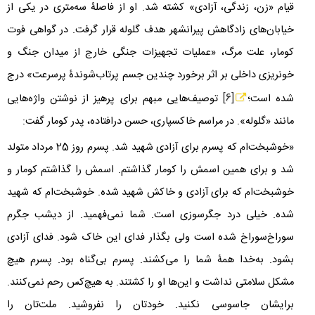
قیام «زن، زندگی، آزادی» کشته شد. او از فاصلۀ سه‌متری در یکی از
خیابان‌های زادگاهش پیرانشهر هدف گلوله قرار گرفت. در گواهی فوت
کومار، علت مرگ، «عملیات تجهیزات جنگی خارج از میدان جنگ و
خونریزی داخلی بر اثر برخورد چندین جسم پرتاب‌شوندۀ پرسرعت» درج
شده است؛
[6]
توصیف‌هایی مبهم برای پرهیز از نوشتن واژه‌هایی
مانند «گلوله». در مراسم خاکسپاری، حسن درافتاده، پدر کومار گفت:
«خوشبخت‌ام که پسرم برای آزادی شهید شد. پسرم روز 25 مرداد متولد
شد و برای همین اسمش را کومار گذاشتم. اسمش را گذاشتم کومار و
خوشبخت‌ام که برای آزادی و خاکش شهید شده. خوشبخت‌ام که شهید
شده. خیلی درد جگرسوزی است. شما نمی‌فهمید. از دیشب جگرم
سوراخ‌سوراخ شده است ولی بگذار فدای این خاک شود. فدای آزادی
بشود. به‌خدا همۀ شما را می‌کشند. پسرم بی‌گناه بود. پسرم هیچ
مشکل سلامتی نداشت و این‌ها او را کشتند. به هیچ‌کس رحم نمی‌کنند.
برایشان جاسوسی نکنید. خودتان را نفروشید. ملت‌تان را