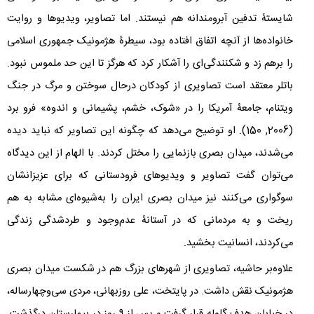
شایستۀ تدفین آبرومندانه هم نیستند. اما تصاویر، ویدیوها و روایت
خانواده‌ها از آنچه اتفاق افتاده بود، سیطرۀ هژمونیک جمهوری اسلامی
را برهم زد و شکنندگی‌ای را آشکار کرد که هرگز تا این حد ملموس نبود.
باتلر معتقد است تصاویری از کودکان درحال سوختن و مرگ در جنگ
ویتنام، جامعۀ آمریکا را در «شوک، خشم، پشیمانی و اندوه» فرو برد
(
2006
,
150
). او توضیح می‌دهد که چگونه این تصاویر که نباید دیده
می‌شدند، میدان بصری بازنمایی را مختل کردند. با الهام از این دیدگاه
می‌توان گفت تصاویر و ویدیوهای فرودستانی که برای عزیزانشان
سوگواری می‌کنند نیز میدان بصری ایران را به‌شیوه‌ای مشابه به هم
ریخت و به مردمانی که در آستانۀ عدم‌وجود و طردشدگی زندگی
می‌کردند، انسانیت بخشید.
علاوه‌بر حاشیه، تصاویری از شهرهای بزرگ هم در شکست میدان بصری
هژمونیک نقش داشت. در پایتخت، علی روزبهانی، مردی سی‌وچهارساله،