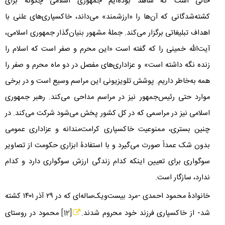
حالی است که شاهد بوده‌ایم جمهوری اسلامی چگونه برای
کشته‌شدگانی که آن‌ها را «ارزشمند» می‌داند، خاکسپاری‌های علنی با
اهداف تبلیغاتی برگزار می‌کند. جملۀ مشهور بنیان‌گذار جمهوری اسلامی،
آیت‌الله خمینی را که گفته است «این محرم و صفر است که اسلام را
زنده نگه داشته است» و عزاداری‌های مفصل در دو ماه محرم و صفر را
همه به‌خاطر داریم. پوشش تلویزیونی این مراسم وسیع است و در برخی
موارد حتی رئیس‌جمهور نیز در مراسم مداحی می‌کند. رهبر جمهوری
اسلامی نیز در مراسمی که در کل کشور پخش می‌شود شرکت می‌کند. در
چنین بستری، ممنوعیت خاکسپاری کرامت‌مندانه و عزاداری عمومی
بدون شک عمداً صورت می‌گیرد و با استفادۀ ابزاری حکومت از تصاویر
سوگواری برای تعیین اینکه کدام زندگی ارزش سوگواری دارد و کدام
ندارد، سازگار است.
خانوادۀ محمود احمدی -مرد بیست‎‎‌ویک‌ساله‌ای که در
۲۹
آذر
۱۴۰۱
کشته
شد- از خاکسپاری فرزند خود محروم شدند.
[12]
محمود در روستای