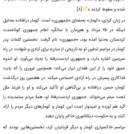
شده و سقوط کردند.»
[8]
در زبان کردی، «کومار» به‌معنای «جمهوری» است. کومار درافتاده به‌دلیل
اینکه در
۲۵
مرداد و هم‌زمان با سالگرد اعلام جمهوری کوتاه‌مدت
کردستان به‌دنیا آمده بود، «جمهوری» نام گرفت. نخستین کلمات پدر
کومار در مراسم تدفین او به تاریخی از مبارزه برای آزادی و شهادت در راه
سرزمین اشاره دارد، و جمهوری‌ ازدست‌رفته را به‌یاد می‌آورد. او اندوه
عمیق خود را از این فقدان ابراز می‌کند؛ همچنین غروری را که بابت
فداکاری پسرش در راه آزادی احساس می‎کند. در هفتمین روز درگذشت
کومار، حسن درافتاده بر بی‌گناهی او تأکید می‌کند و او را فرزند ملل
تحت ستم می‌خوانَد. جمهوری ازدست‌رفتۀ او، همۀ مردم ستمدیده را
گرد هم آورده و امیدوار است این کومار و کومارهای دیگر مردم را آزاد
کنند و به حکومت دیکتاتوری حاکم پایان دهند.
مراسم خاکسپاری کومار و دیگر قربانیان کرد، نخستین‌هایی بودند که