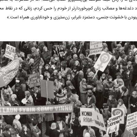
 دغدغه‌ها و مصائب زنان کم‌برخوردار‌تر از خودم را حس کردم، زنانی که در نقاط م
ن‌بودن با خشونت جنسی، دستمزد نابرابر، زن‌ستیزی و خودناباوری همراه است.»