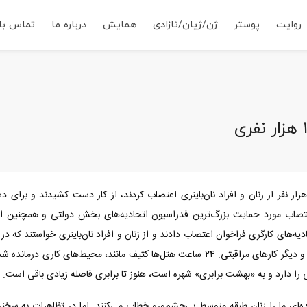
روایت
پوستر
ژن/ژیان/ئازادی
همایش
درباره ما
تماس با 
 کشوری با جمعیت ۳۷۲ هزار نفر، روز گذشته ۱۰۰ هزار نفر از زنان و افراد نا‌‌ن‌باینری اعتصاب کردند، از کار 
اب مورد حمایت بزرگ‌ترین فدراسیون اتحادیه‌های بخش دولتی و همچنین انجم
ه‌های کارگری فراخوان اعتصاب دادند و از زنان و افراد نان‌باینری خواستند که در
امتناع کنند، از جمله از کار خانگی و مراقبت از کودکان و دیگر کارهای مراقبتی. ۲۴ ساعت هتل‌ه
ا دارد و به «بهشت برابری» شهره است، هنوز تا برابری فاصله زیادی باقی است.
‌ای ما را زنان طبقه متوسط بی‌چشم‌ورو خطاب می‌کنند.‌ اما در تظاهرات به سخنر