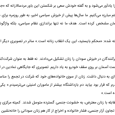
ا یادآور می‌شود و به گفته خودش سعی بر شکستن این باور مردسالارانه که «ج
یستم مبارزه می‌کنیم. ما سال‌ها پیش از خیزش سیاسی اخیر، به طور روزمره بر
مان مشخص کرده است. هدف ما نه تنها براندازی نظام سیاسی، بلکه واژگونی 
شته شده: «محکم بایستید، این یک انقلاب زنانه است.» ساتر در تصویری دیگر از 
ای منتشر شده، حدود ۷۰ درصد تظاهرکنندگان در خیزش سودان را زنان تشکیل می‌دادند. نه فقط به ع
ه سمت آسمان بر روی سقف خودرو به یاد داریم. تصویری که جایگاهی نمادین در ا
ای به دنبال داشت. زنان از سوی خانواده‌های خود که شرکت در تجمع را منا
م که قرار بود بیاید دم بازداشتگاه بیشتر از ماموران امنیتی می‌ترسیدم.» یکی
ده است.»
 مقابله با زنان معترض، به خشونت جنسی گسترده متوسل شدند. کمیته مرکزی پز