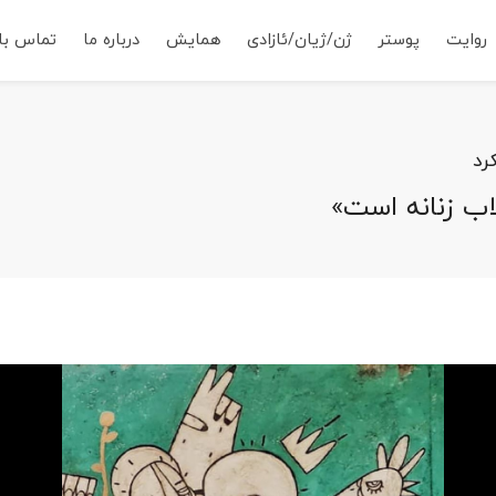
روایت
پوستر
ژن/ژیان/ئازادی
همایش
درباره ما
تماس با 
رد
اب زنانه است»