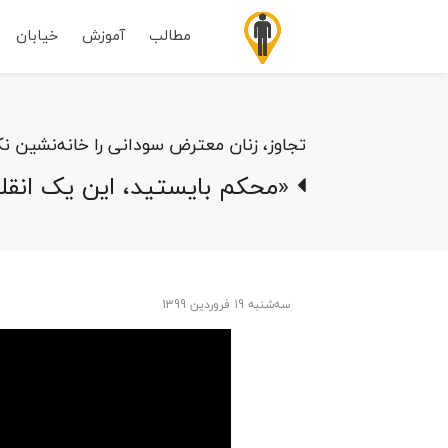
مطالب
آموزش
خیابان
تجاوز، زنان معترض سودانی را خانه‌نشین نک
«محکم بایستید، این یک انقل
ﺳﻪشنبه 19 فروردین 1399