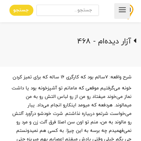
جستجو
آزار دیده‌ام - 468
شرح واقعه:
7سالم بود که کارگری 16 ساله که برای تمیز کردن
خونه می‌گرفتیم موقعی که مامانم تو آشپزخونه بود یا داشت
نماز می‌خوند میفتاد رو من از رو لباس التش رو به من
میمالوند. هردفعه که میومد اینکارو انجام می‌داد. یبار
می‌خواست شرتمو دربیاره نذاشتم. شرت خودشو درآورد آلتش
رو مالوند به من، منم تو اون سن اصلا فرق آلت زن و مرد رو
نمی‌فهمیدم چه برسه به این چیزا. به کسی هم نمیدونستم
چی بگم خیلی وقتی یادش میفتم اعصابم بهم میریزه حتی