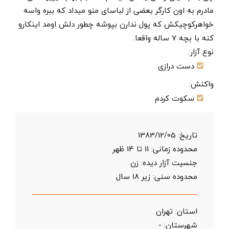
مادرم به اون کارگر بعضی از لباسای منو میداد که ببره واسه
خواهرکوچیکش که پول ندارن بپوشه چطور دلش اومد اینکارو
کنه با بچه 7 ساله واقعا.
نوع آزار:
دست درازی
واکنش:
سکوت کردم
تاریخ:
1383/12/05
محدوده زمانی:
11 تا 14 ظهر
جنسیت آزار دیده: زن
محدوده سنی:
زیر 18 سال
استان:
تهران
شهرستان:
-