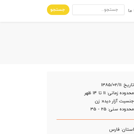
جستجو
ما
اریخ:
1385/02/11
حدوده زمانی:
11 تا 14 ظهر
نسیت آزار دیده: زن
حدوده سنی:
25 - 35
ستان:
فارس