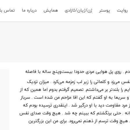
روایت
پوستر
ژن/ژیان/ئازادی
همایش
درباره ما
تماس با 
دم . روی پل هوایی مردی حدودا بیست‌وپنج ساله با فاصله
 می‌زد و کلماتی را زیر لب زمزمه می‌کرد . میزان نزدیک
ت
 را بلندتر بر می‌داشتم. تصمیم گرفتم بدوم اما همین که از
م
و سریعا به او گفتم که این اقا مزاحم من شده است . سرباز
ج
 مرد مقاومت دید با او درگیر شد . اینقدری ترسیده بودم که
م
خانه . حتی برنگشتم که ببینم چه شد . هیچ وقت صدای نفس
هیچ وقت ترسم از ذهنم نمی‌رود. برای من این بزرگترین
ا