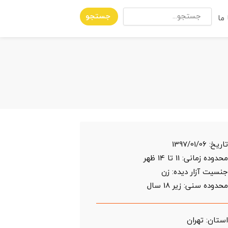
جستجو
ما
اریخ:
1397/01/06
حدوده زمانی:
11 تا 14 ظهر
نسیت آزار دیده: زن
حدوده سنی:
زیر 18 سال
ستان:
تهران