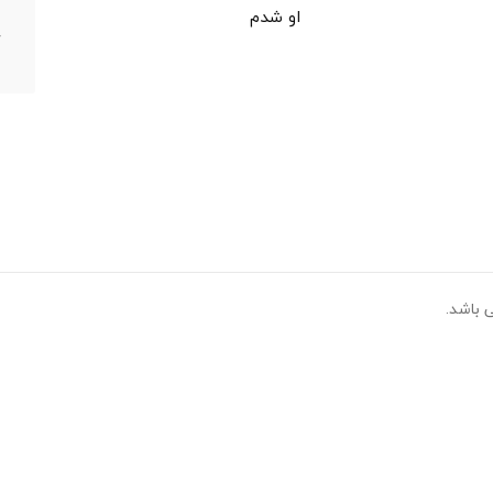
ش
او شدم
آ