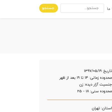
جستجو
ما
اریخ:
1397/05/19
حدوده زمانی:
14 تا 19 بعد از ظهر
نسیت آزار دیده: زن
حدوده سنی:
18 - 25
ستان:
تهران