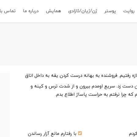
روایت
پوستر
ژن/ژیان/ئازادی
همایش
درباره ما
تماس با 
ازه رفتیم. فروشنده به بهانه درست کردن یقه به داخل اتاق
من دست زد. سریع اومدم بیرون و از شدت ترس و کینه و
ت
که چرا نرفتم به حراست پاساژ اطلاع بدم.
م
ج
م
ا
کردم
با رفتارم مانع آزار رساندن