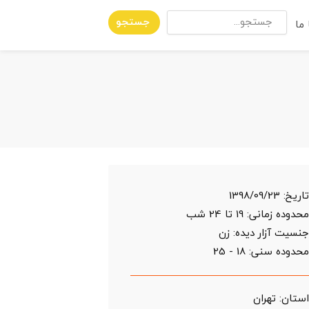
جستجو
ما
اریخ:
1398/09/23
حدوده زمانی:
19 تا 24 شب
نسیت آزار دیده: زن
حدوده سنی:
18 - 25
ستان:
تهران